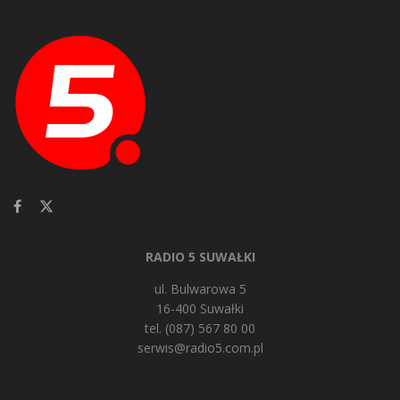
RADIO 5 SUWAŁKI
ul. Bulwarowa 5
16-400 Suwałki
tel. (087) 567 80 00
serwis@radio5.com.pl