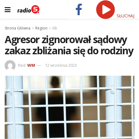
SŁUCHAJ
Strona Główna
Region
Ełk
Agresor zignorował sądowy
zakaz zbliżania się do rodziny
Red.
WM
12 września 2023