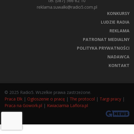
tel. (087) 566 62 10
reklama.suwalki@radio5.com.pl
KONKURSY
LUDZIE RADIA
REKLAMA
PATRONAT MEDIALNY
POLITYKA PRYWATNOŚCI
NADAWCA
KONTAKT
© 2025 Radio5. Wszelkie prawa zastrzeżone.
Praca Ełk
|
Ogłoszenie o pracę
|
The protocol
|
Targi pracy
|
Praca na Gowork.pl
|
Kwiaciarnia Laflora.pl