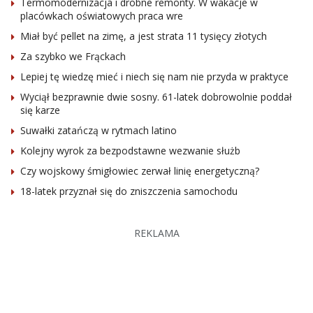
Termomodernizacja i drobne remonty. W wakacje w
placówkach oświatowych praca wre
Miał być pellet na zimę, a jest strata 11 tysięcy złotych
Za szybko we Frąckach
Lepiej tę wiedzę mieć i niech się nam nie przyda w praktyce
Wyciął bezprawnie dwie sosny. 61-latek dobrowolnie poddał
się karze
Suwałki zatańczą w rytmach latino
Kolejny wyrok za bezpodstawne wezwanie służb
Czy wojskowy śmigłowiec zerwał linię energetyczną?
18-latek przyznał się do zniszczenia samochodu
REKLAMA