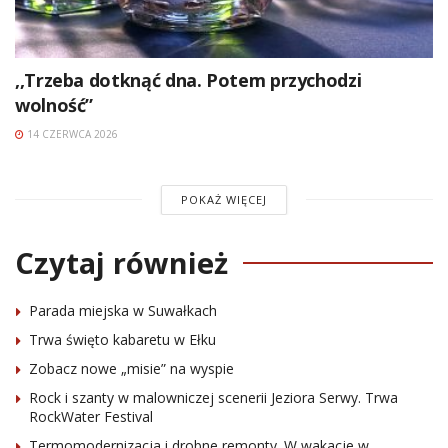
,,Trzeba dotknąć dna. Potem przychodzi
wolność”
14 CZERWCA 2026
POKAŻ WIĘCEJ
Czytaj również
Parada miejska w Suwałkach
Trwa święto kabaretu w Ełku
Zobacz nowe „misie” na wyspie
Rock i szanty w malowniczej scenerii Jeziora Serwy. Trwa
RockWater Festival
Termomodernizacja i drobne remonty. W wakacje w