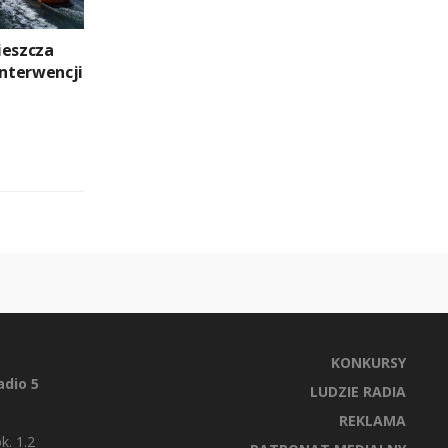
ieszcza
interwencji
KONKURSY
dio 5
LUDZIE RADIA
REKLAMA
k. 1.2