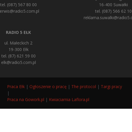
tel. (087) 567 80 00
16-400 Suwałki
erwis@radio5.com.pl
tel. (087) 566 62 10
reklama.suwalki@radio5.
RADIO 5 EŁK
ul. Małeckich 2
19-300 Ełk
tel. (87) 621 59 00
elk@radio5.com.pl
Praca Ełk
|
Ogłoszenie o pracę
|
The protocol
|
Targi pracy
|
Praca na Gowork.pl
|
Kwiaciarnia Laflora.pl