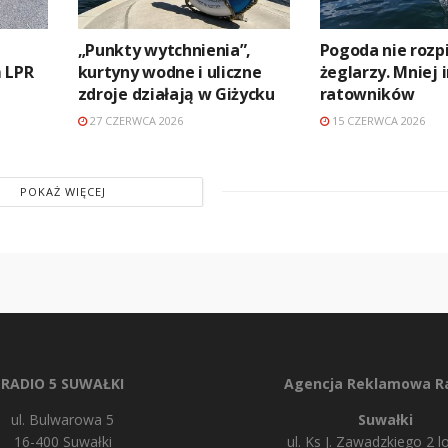
„Punkty wytchnienia”,
Pogoda nie rozp
 LPR
kurtyny wodne i uliczne
żeglarzy. Mniej 
zdroje działają w Giżycku
ratowników
27 CZERWCA 2026
15 CZERWCA 2026
POKAŻ WIĘCEJ
RADIO 5 SUWAŁKI
Agencja Reklamowa Ra
ul. Bulwarowa 5
Suwałki
16-400 Suwałki
ul. Ks J. Zawadzkiego 2 lo