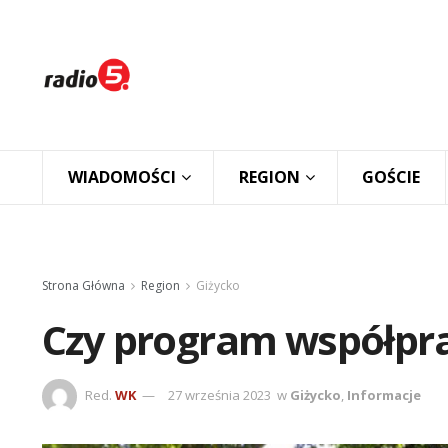
WIADOMOŚCI
REGION
GOŚCIE
Strona Główna
Region
Giżycko
Czy program współpr
Red.
WK
27 września 2023
w
Giżycko
,
Informacje