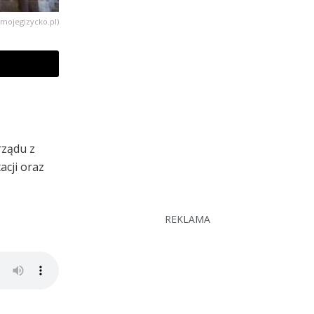
(mojegizycko.pl)
rządu z
cji oraz
REKLAMA