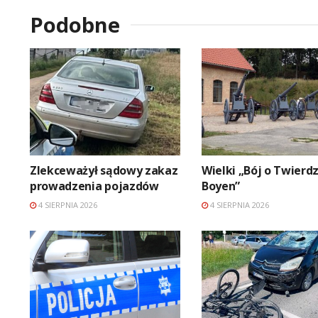
Podobne
Zlekceważył sądowy zakaz
Wielki „Bój o Twierd
prowadzenia pojazdów
Boyen”
4 SIERPNIA 2026
4 SIERPNIA 2026