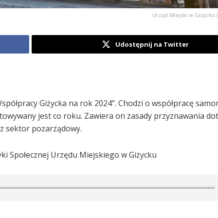
Urząd Miejski w Giżycku 
Udostępnij na Twitter
spółpracy Giżycka na rok 2024”. Chodzi o współpracę samo
owywany jest co roku. Zawiera on zasady przyznawania dota
z sektor pozarządowy.
yki Społecznej Urzędu Miejskiego w Giżycku