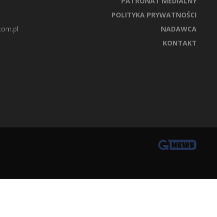
PATRONAT MEDIALNY
POLITYKA PRYWATNOŚCI
com.pl
NADAWCA
KONTAKT