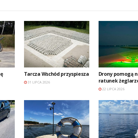
zę
Tarcza Wschód przyspiesza
Drony pomogą n
ratunek żeglar
31 LIPCA 2026
22 LIPCA 2026