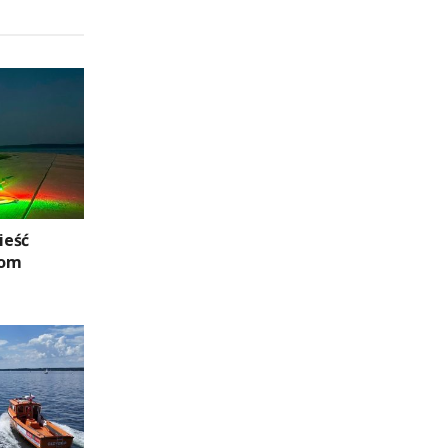
ieść
zom