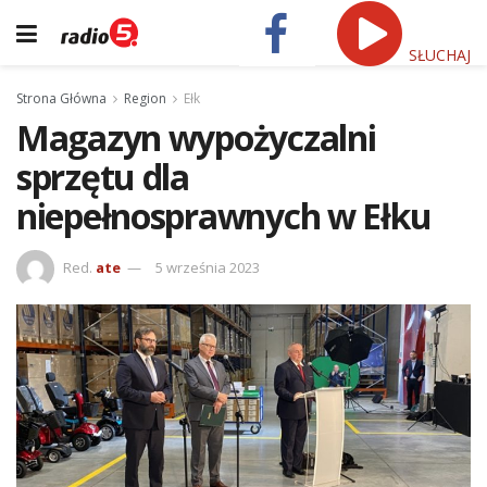
SŁUCHAJ
Strona Główna
Region
Ełk
Magazyn wypożyczalni
sprzętu dla
niepełnosprawnych w Ełku
Red.
ate
5 września 2023