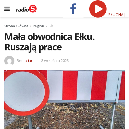
SŁUCHAJ
Strona Główna
Region
Ełk
Mała obwodnica Ełku.
Ruszają prace
Red.
ate
8 września 2023