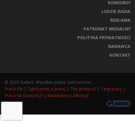
KONKURSY
LUDZIE RADIA
REKLAMA
PATRONAT MEDIALNY
POLITYKA PRYWATNOŚCI
NADAWCA
KONTAKT
© 2025 Radio5. Wszelkie prawa zastrzeżone.
Praca Ełk
|
Ogłoszenie o pracę
|
The protocol
|
Targi pracy
|
Praca na Gowork.pl
|
Kwiaciarnia Laflora.pl