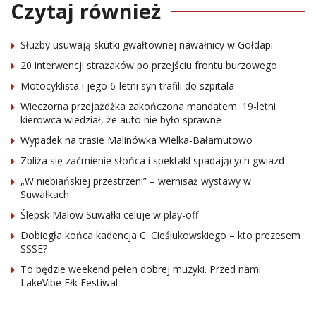
Czytaj również
Służby usuwają skutki gwałtownej nawałnicy w Gołdapi
20 interwencji strażaków po przejściu frontu burzowego
Motocyklista i jego 6-letni syn trafili do szpitala
Wieczorna przejażdżka zakończona mandatem. 19-letni
kierowca wiedział, że auto nie było sprawne
Wypadek na trasie Malinówka Wielka-Bałamutowo
Zbliża się zaćmienie słońca i spektakl spadających gwiazd
„W niebiańskiej przestrzeni” – wernisaż wystawy w
Suwałkach
Ślepsk Malow Suwałki celuje w play-off
Dobiegła końca kadencja C. Cieślukowskiego – kto prezesem
SSSE?
To będzie weekend pełen dobrej muzyki. Przed nami
LakeVibe Ełk Festiwal