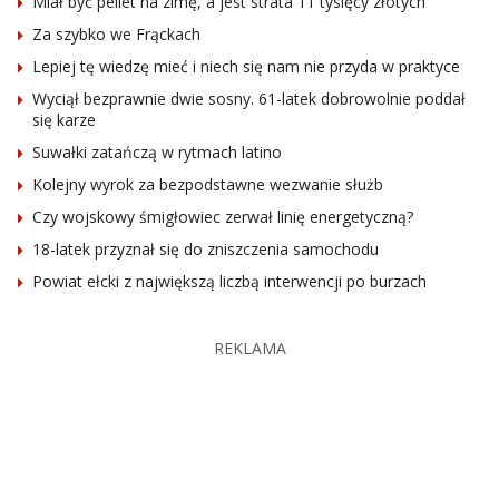
Miał być pellet na zimę, a jest strata 11 tysięcy złotych
Za szybko we Frąckach
Lepiej tę wiedzę mieć i niech się nam nie przyda w praktyce
Wyciął bezprawnie dwie sosny. 61-latek dobrowolnie poddał
się karze
Suwałki zatańczą w rytmach latino
Kolejny wyrok za bezpodstawne wezwanie służb
Czy wojskowy śmigłowiec zerwał linię energetyczną?
18-latek przyznał się do zniszczenia samochodu
Powiat ełcki z największą liczbą interwencji po burzach
REKLAMA