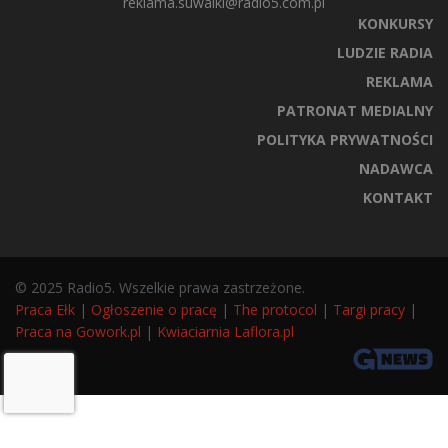
reklama.suwalki@radio5.com.pl
KONKURSY
LUDZIE RADIA
REKLAMA
PATRONAT MEDIALNY
POLITYKA PRYWATNOŚCI
NADAWCA
KONTAKT
© 2025 Radio5. Wszelkie prawa zastrzeżone.
Praca Ełk
|
Ogłoszenie o pracę
|
The protocol
|
Targi pracy
|
Praca na Gowork.pl
|
Kwiaciarnia Laflora.pl