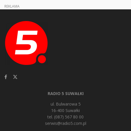
REKLAMA
RADIO 5 SUWAŁKI
ul. Bulwarowa 5
16-400 Suwałki
tel. (087) 567 80 00
serwis@radio5.com.pl