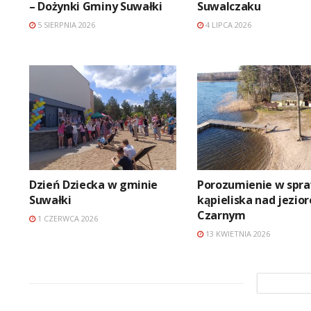
– Dożynki Gminy Suwałki
Suwalczaku
5 SIERPNIA 2026
4 LIPCA 2026
Dzień Dziecka w gminie
Porozumienie w spr
Suwałki
kąpieliska nad jezio
Czarnym
1 CZERWCA 2026
13 KWIETNIA 2026