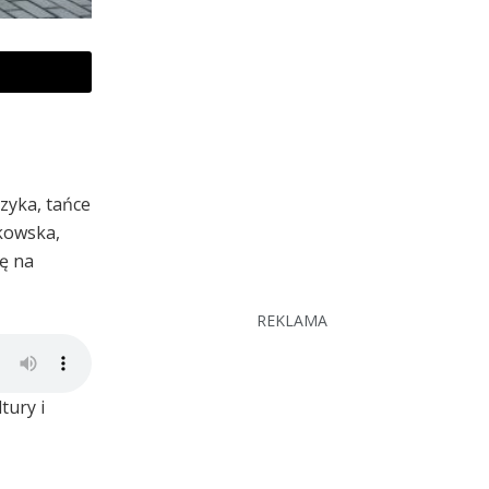
zyka, tańce
rkowska,
ię na
REKLAMA
tury i