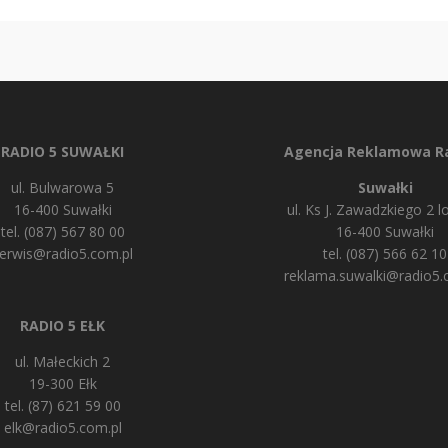
RADIO 5 SUWAŁKI
Agencja Reklamowa Ra
ul. Bulwarowa 5
Suwałki
16-400 Suwałki
ul. Ks J. Zawadzkiego 2 lo
tel. (087) 567 80 00
16-400 Suwałki
erwis@radio5.com.pl
tel. (087) 566 62 10
reklama.suwalki@radio5.
RADIO 5 EŁK
ul. Małeckich 2
19-300 Ełk
tel. (87) 621 59 00
elk@radio5.com.pl