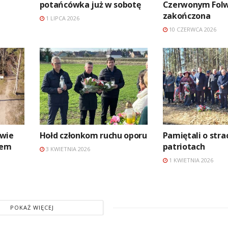
potańcówka już w sobotę
Czerwonym Fol
zakończona
1 LIPCA 2026
10 CZERWCA 2026
awie
Hołd członkom ruchu oporu
Pamiętali o str
rem
patriotach
3 KWIETNIA 2026
1 KWIETNIA 2026
POKAŻ WIĘCEJ