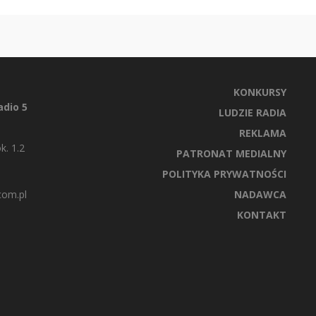
KONKURSY
dio 5
LUDZIE RADIA
REKLAMA
k. 1.2
PATRONAT MEDIALNY
POLITYKA PRYWATNOŚCI
com.pl
NADAWCA
KONTAKT