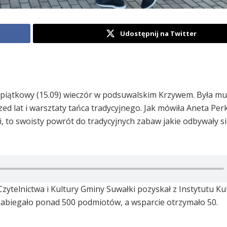
Udostępnij na Twitter
iątkowy (15.09) wieczór w podsuwalskim Krzywem. Była mu
ed lat i warsztaty tańca tradycyjnego. Jak mówiła Aneta Pe
, to swoisty powrót do tradycyjnych zabaw jakie odbywały s
telnictwa i Kultury Gminy Suwałki pozyskał z Instytutu Kul
u zabiegało ponad 500 podmiotów, a wsparcie otrzymało 50.