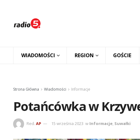
WIADOMOŚCI
REGION
GOŚCIE
Strona Główna
Wiadomości
Informacje
Potańcówka w Krzy
Red.
AP
15 września 2023
w
Informacje
,
Suwałki