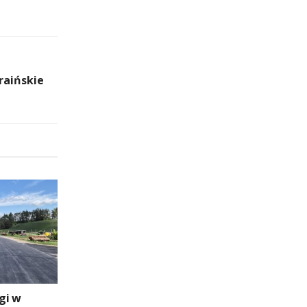
raińskie
gi w