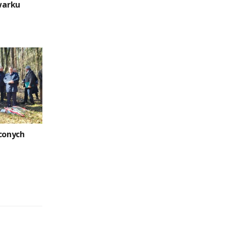
warku
aconych