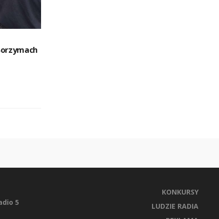
Borzymach
KONKURSY
dio 5
LUDZIE RADIA