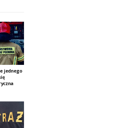
ie jednego
się
ryczna