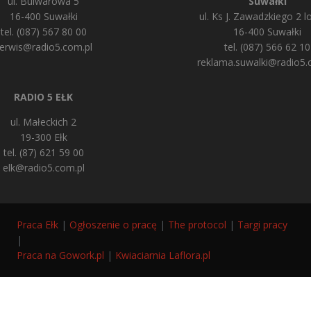
ul. Bulwarowa 5
Suwałki
16-400 Suwałki
ul. Ks J. Zawadzkiego 2 lo
tel. (087) 567 80 00
16-400 Suwałki
erwis@radio5.com.pl
tel. (087) 566 62 10
reklama.suwalki@radio5.
RADIO 5 EŁK
ul. Małeckich 2
19-300 Ełk
tel. (87) 621 59 00
elk@radio5.com.pl
Praca Ełk
|
Ogłoszenie o pracę
|
The protocol
|
Targi pracy
|
Praca na Gowork.pl
|
Kwiaciarnia Laflora.pl