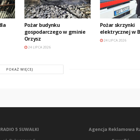
dla
Pożar budynku
Pożar skrzynki
gospodarczego w gminie
elektrycznej w 
Orzysz
24 LIPCA 2026
24 LIPCA 2026
POKAŻ WIĘCEJ
RADIO 5 SUWAŁKI
Agencja Reklamowa Ra