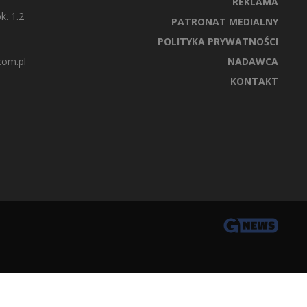
REKLAMA
k. 1.2
PATRONAT MEDIALNY
POLITYKA PRYWATNOŚCI
com.pl
NADAWCA
KONTAKT