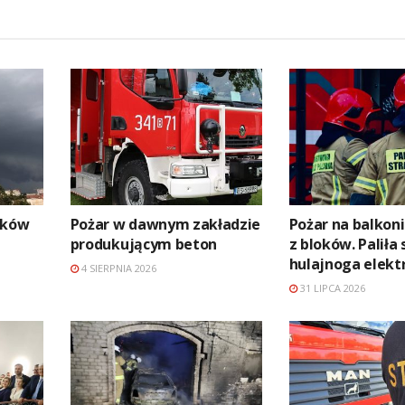
aków
Pożar w dawnym zakładzie
Pożar na balkon
produkującym beton
z bloków. Paliła 
hulajnoga elekt
4 SIERPNIA 2026
31 LIPCA 2026