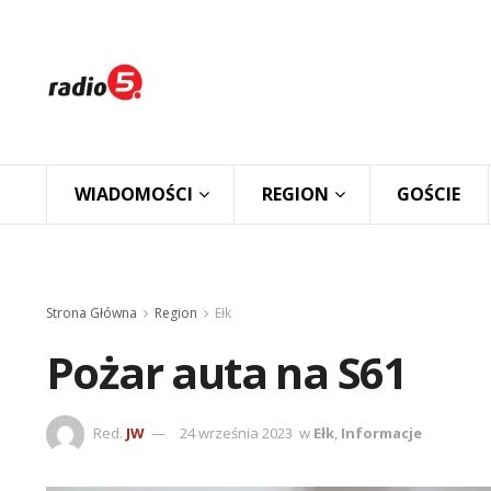
WIADOMOŚCI
REGION
GOŚCIE
Strona Główna
Region
Ełk
Pożar auta na S61
Red.
JW
24 września 2023
w
Ełk
,
Informacje