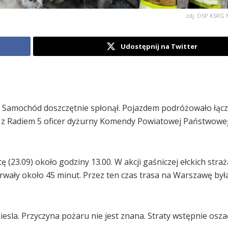
zdj. OSP KSRG 
Udostępnij na Twitter
cy. Samochód doszczętnie spłonął. Pojazdem podróżowało łącz
ie z Radiem 5 oficer dyżurny Komendy Powiatowej Państwowej
 (23.09) około godziny 13.00. W akcji gaśniczej ełckich str
trwały około 45 minut. Przez ten czas trasa na Warszawę był
esla. Przyczyna pożaru nie jest znana. Straty wstępnie os