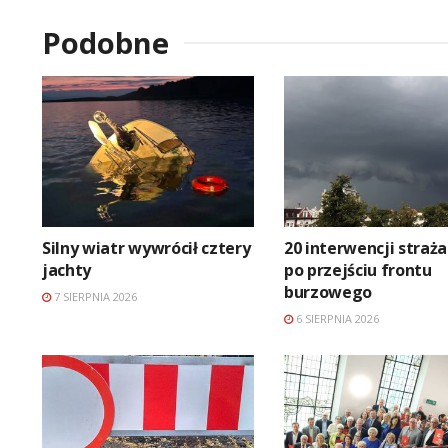
Podobne
Silny wiatr wywrócił cztery
20 interwencji straż
jachty
po przejściu frontu
burzowego
7 SIERPNIA 2026
6 SIERPNIA 2026