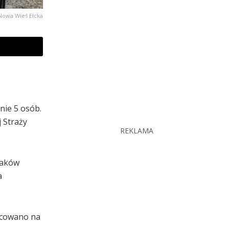
Nowa Wieś Ełcka
nie 5 osób.
 Straży
REKLAMA
ażaków
a
zacowano na