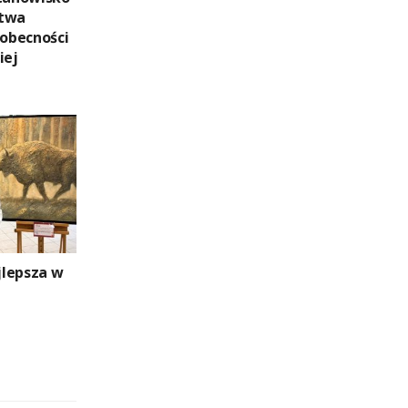
stwa
 obecności
iej
jlepsza w