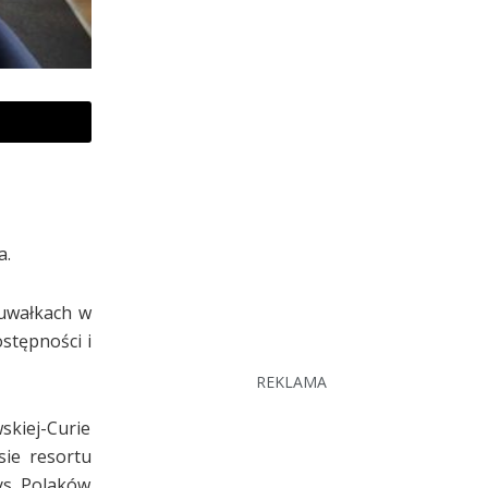
a.
Suwałkach w
stępności i
REKLAMA
skiej-Curie
sie resortu
ys. Polaków