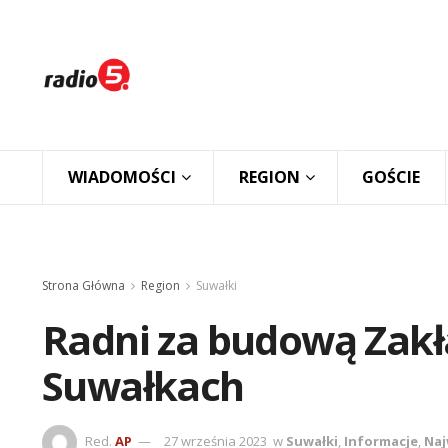
WIADOMOŚCI
REGION
GOŚCIE
Strona Główna
Region
Suwałki
Radni za budową Zakł
Suwałkach
Red.
AP
27 września 2023
w
Suwałki
,
Informacje
,
Naj