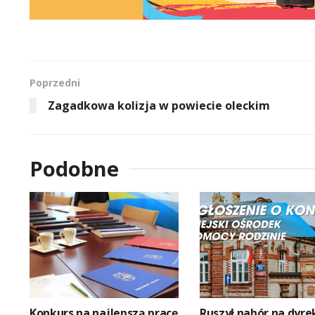
Poprzedni
Zagadkowa kolizja w powiecie oleckim
Podobne
Konkurs na najlepszą pracę
Ruszył nabór na dyre