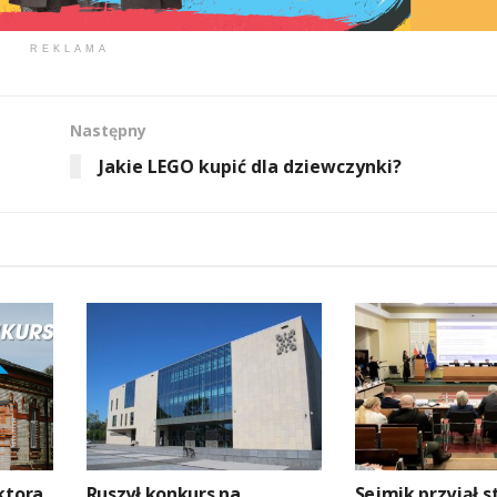
REKLAMA
Następny
Jakie LEGO kupić dla dziewczynki?
ktora
Ruszył konkurs na
Sejmik przyjął 