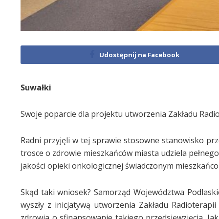
Udostępnij na Facebook
Suwałki
Swoje poparcie dla projektu utworzenia Zakładu Radiot
Radni przyjęli w tej sprawie stosowne stanowisko pr
trosce o zdrowie mieszkańców miasta udziela pełneg
jakości opieki onkologicznej świadczonym mieszkańc
Skąd taki wniosek? Samorząd Województwa Podlaskie
wyszły z inicjatywą utworzenia Zakładu Radioterap
zdrowia o sfinansowanie takiego przedsięwzięcia. Ja