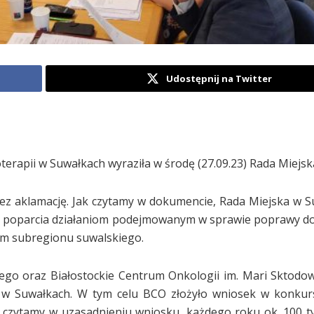
Udostępnij na Twitter
erapii w Suwałkach wyraziła w środę (27.09.23) Rada Miejsk
zez aklamację. Jak czytamy w dokumencie, Rada Miejska w 
o poparcia działaniom podejmowanym w sprawie poprawy do
om subregionu suwalskiego.
go oraz Białostockie Centrum Onkologii im. Mari Sktodow
ii w Suwałkach. W tym celu BCO złożyło wniosek w konkur
k czytamy w uzasadnieniu wniosku, każdego roku ok. 100 t