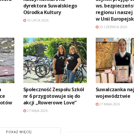
dyrektora Suwalskiego
ws. bezpieczeń
Ośrodka Kultury
regionu i naszej
w Unii Europejsk
10 LIPCA 2026
25 CZERWCA 2026
a
Społeczność Zespołu Szkół
Suwalczanka na
ące
nr 6 przygotowuje się do
województwie
kotów
akcji „Rowerowe Love”
27 MAJA 2026
27 MAJA 2026
POKAŻ WIĘCEJ