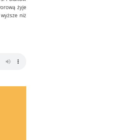
worową żyje
 wyższe niż