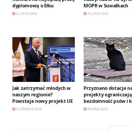
dyplomową o Ełku
MOPR w Suwałkach
22 LIPCA 2026
16 LIPCA 2026
Jak zatrzymać młodych w
Przyznano dotacje n
naszym regionie?
projekty ograniczaj
Powstaje nowy projekt UE
bezdomność psów i 
2 CZERWCA 2026
28 MAJA 2026