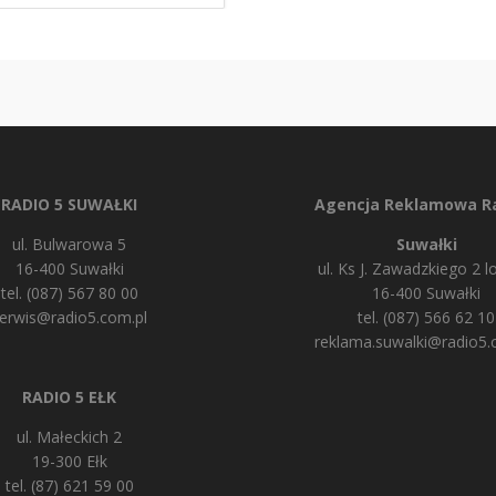
RADIO 5 SUWAŁKI
Agencja Reklamowa Ra
ul. Bulwarowa 5
Suwałki
16-400 Suwałki
ul. Ks J. Zawadzkiego 2 lo
tel. (087) 567 80 00
16-400 Suwałki
erwis@radio5.com.pl
tel. (087) 566 62 10
reklama.suwalki@radio5.
RADIO 5 EŁK
ul. Małeckich 2
19-300 Ełk
tel. (87) 621 59 00