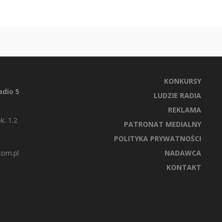
KONKURSY
dio 5
LUDZIE RADIA
REKLAMA
k. 1.2
PATRONAT MEDIALNY
POLITYKA PRYWATNOŚCI
com.pl
NADAWCA
KONTAKT