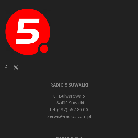
RADIO 5 SUWAŁKI
ul. Bulwarowa 5
16-400 Suwałki
tel. (087) 567 80 00
serwis@radio5.com.pl