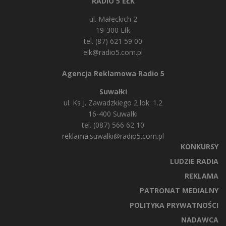
RADIO 5 EŁK
ul. Małeckich 2
19-300 Ełk
tel. (87) 621 59 00
elk@radio5.com.pl
Agencja Reklamowa Radio 5
Suwałki
ul. Ks J. Zawadzkiego 2 lok. 1.2
16-400 Suwałki
tel. (087) 566 62 10
reklama.suwalki@radio5.com.pl
KONKURSY
LUDZIE RADIA
REKLAMA
PATRONAT MEDIALNY
POLITYKA PRYWATNOŚCI
NADAWCA