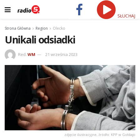
SŁUCHAJ
Strona Główna
Region
Olecko
Unikali odsiadki
Red.
WM
21 września 2023
zdjęcie ilustracyjne, źródło: KPP w Gołdapi