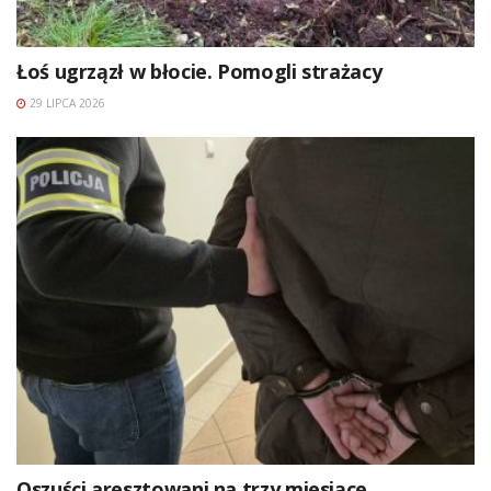
Łoś ugrzązł w błocie. Pomogli strażacy
29 LIPCA 2026
Oszuści aresztowani na trzy miesiące