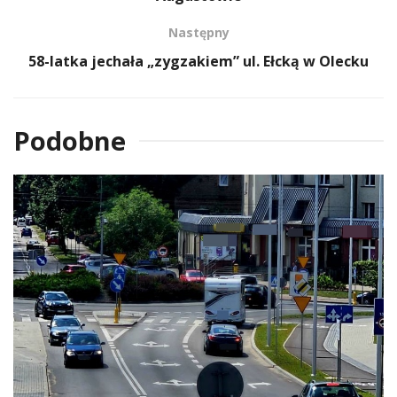
Następny
58-latka jechała „zygzakiem” ul. Ełcką w Olecku
Podobne