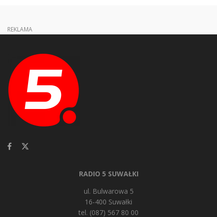
REKLAMA
RADIO 5 SUWAŁKI
ul. Bulwarowa 5
16-400 Suwałki
tel. (087) 567 80 00