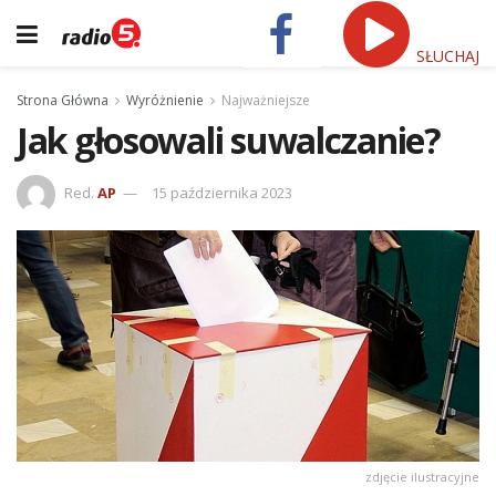
SŁUCHAJ
Strona Główna
Wyróżnienie
Najważniejsze
Jak głosowali suwalczanie?
Red.
AP
15 października 2023
zdjęcie ilustracyjne