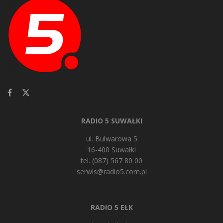
RADIO 5 SUWAŁKI
ul. Bulwarowa 5
16-400 Suwałki
tel. (087) 567 80 00
serwis@radio5.com.pl
RADIO 5 EŁK