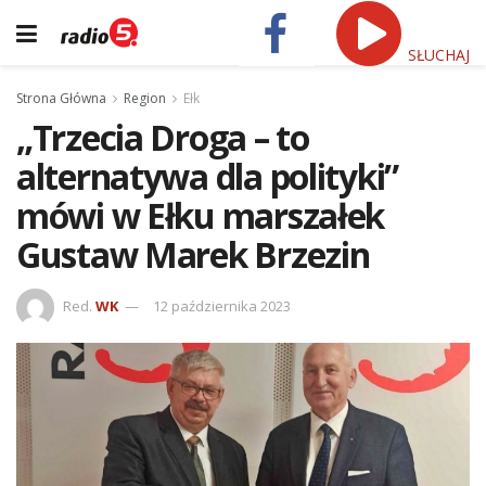
SŁUCHAJ
Strona Główna
Region
Ełk
„Trzecia Droga – to
alternatywa dla polityki”
mówi w Ełku marszałek
Gustaw Marek Brzezin
Red.
WK
12 października 2023