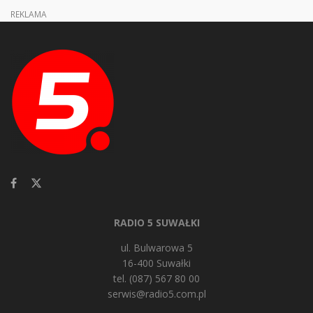
REKLAMA
RADIO 5 SUWAŁKI
ul. Bulwarowa 5
16-400 Suwałki
tel. (087) 567 80 00
serwis@radio5.com.pl