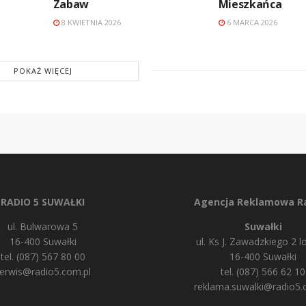
Zabaw
Mieszkańca
8 KWIETNIA 2026
6 MARCA 2026
POKAŻ WIĘCEJ
RADIO 5 SUWAŁKI
Agencja Reklamowa Ra
ul. Bulwarowa 5
Suwałki
16-400 Suwałki
ul. Ks J. Zawadzkiego 2 lo
tel. (087) 567 80 00
16-400 Suwałki
erwis@radio5.com.pl
tel. (087) 566 62 10
reklama.suwalki@radio5.