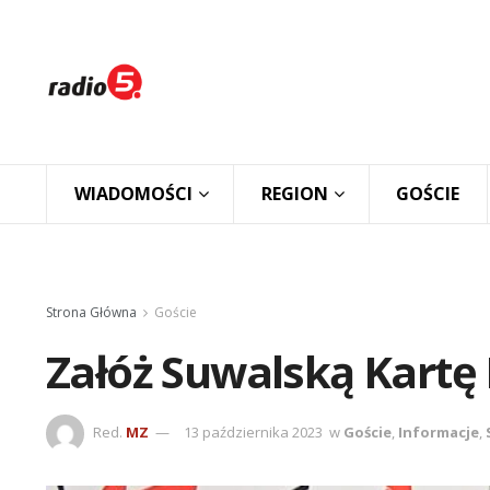
WIADOMOŚCI
REGION
GOŚCIE
Strona Główna
Goście
Załóż Suwalską Kartę
Red.
MZ
13 października 2023
w
Goście
,
Informacje
,