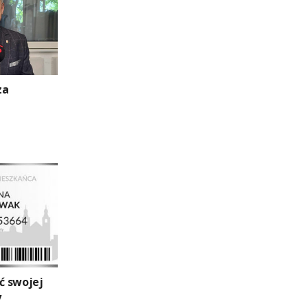
za
ć swojej
y