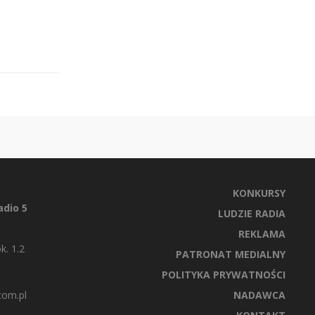
KONKURSY
dio 5
LUDZIE RADIA
REKLAMA
k. 1.2
PATRONAT MEDIALNY
POLITYKA PRYWATNOŚCI
com.pl
NADAWCA