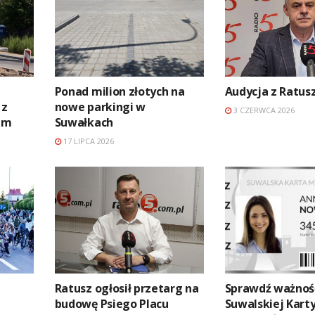
Ponad milion złotych na
Audycja z Ratus
 z
nowe parkingi w
3 CZERWCA 2026
em
Suwałkach
17 LIPCA 2026
Ratusz ogłosił przetarg na
Sprawdź ważnoś
budowę Psiego Placu
Suwalskiej Kart