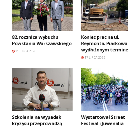
82. rocznica wybuchu
Koniec prac na ul.
Powstania Warszawskiego
Reymonta. Piaskowa
wydłużonym termin
31 LIPCA 2026
17 LIPCA 2026
Szkolenia na wypadek
Wystartował Street
kryzysu przeprowadzą
Festival i Juwenalia