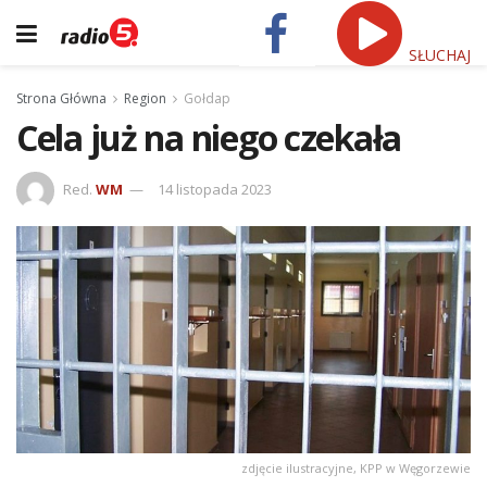
SŁUCHAJ
Strona Główna
Region
Gołdap
Cela już na niego czekała
Red.
WM
14 listopada 2023
zdjęcie ilustracyjne, KPP w Węgorzewie