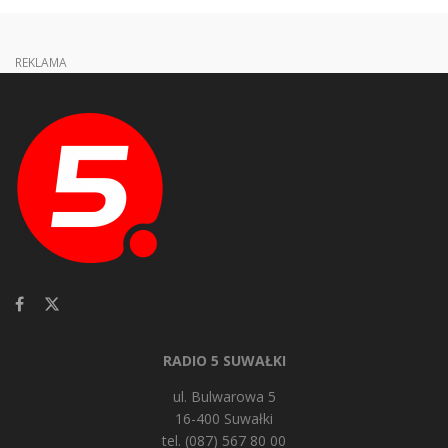
REKLAMA
RADIO 5 SUWAŁKI
ul. Bulwarowa 5
16-400 Suwałki
tel. (087) 567 80 00