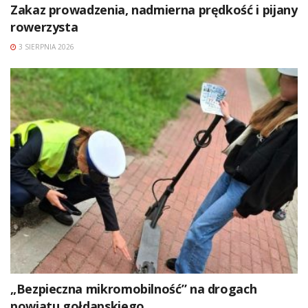
Zakaz prowadzenia, nadmierna prędkość i pijany
rowerzysta
3 SIERPNIA 2026
„Bezpieczna mikromobilność” na drogach
powiatu gołdapskiego