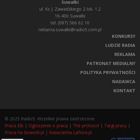
Suwałki
ul. Ks J. Zawadzkiego 2 lok. 1.2
16-400 Suwałki
tel. (087) 566 62 10
reklama.suwalki@radio5.com.pl
KONKURSY
LUDZIE RADIA
REKLAMA
PATRONAT MEDIALNY
POLITYKA PRYWATNOŚCI
NADAWCA
KONTAKT
© 2025 Radio5. Wszelkie prawa zastrzeżone.
Praca Ełk
|
Ogłoszenie o pracę
|
The protocol
|
Targi pracy
|
Praca na Gowork.pl
|
Kwiaciarnia Laflora.pl