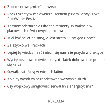
Zobacz nowe „misie” na wyspie
Rock i szanty w malowniczej scenerii Jeziora Serwy. Trwa
RockWater Festival
Termomodernizacja i drobne remonty. W wakacje w
placówkach oświatowych praca wre
Miał być pellet na zimę, a jest strata 11 tysięcy złotych
Za szybko we Frąckach
Lepiej tę wiedzę mieć i niech się nam nie przyda w praktyce
Wyciął bezprawnie dwie sosny. 61-latek dobrowolnie poddał
się karze
Suwałki zatańczą w rytmach latino
Kolejny wyrok za bezpodstawne wezwanie służb
Czy wojskowy śmigłowiec zerwał linię energetyczną?
REKLAMA