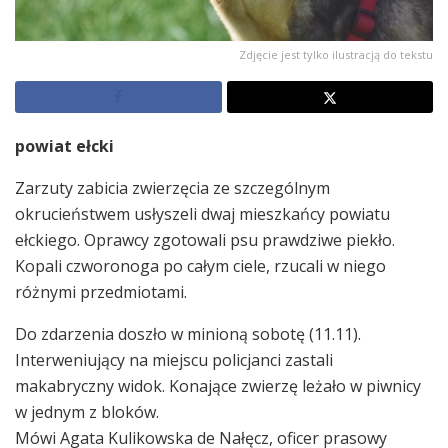
Zdjęcie jest tylko ilustracją do tekstu
powiat ełcki
Zarzuty zabicia zwierzęcia ze szczególnym
okrucieństwem usłyszeli dwaj mieszkańcy powiatu
ełckiego. Oprawcy zgotowali psu prawdziwe piekło.
Kopali czworonoga po całym ciele, rzucali w niego
różnymi przedmiotami.
Do zdarzenia doszło w minioną sobotę (11.11).
Interweniujący na miejscu policjanci zastali
makabryczny widok. Konające zwierzę leżało w piwnicy
w jednym z bloków.
Mówi Agata Kulikowska de Nałęcz, oficer prasowy