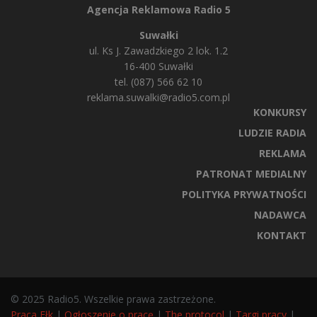
Agencja Reklamowa Radio 5
Suwałki
ul. Ks J. Zawadzkiego 2 lok. 1.2
16-400 Suwałki
tel. (087) 566 62 10
reklama.suwalki@radio5.com.pl
KONKURSY
LUDZIE RADIA
REKLAMA
PATRONAT MEDIALNY
POLITYKA PRYWATNOŚCI
NADAWCA
KONTAKT
© 2025 Radio5. Wszelkie prawa zastrzeżone.
Praca Ełk
|
Ogłoszenie o pracę
|
The protocol
|
Targi pracy
|