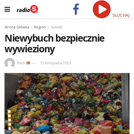
SŁUCHAJ
Strona Główna
Region
Suwałki
Niewybuch bezpiecznie
wywieziony
Red.
IB
13 listopada 2023