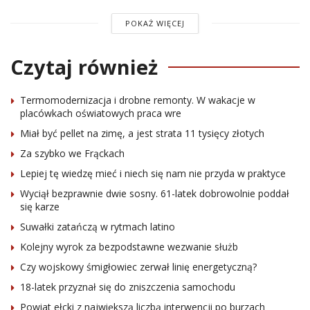
POKAŻ WIĘCEJ
Czytaj również
Termomodernizacja i drobne remonty. W wakacje w
placówkach oświatowych praca wre
Miał być pellet na zimę, a jest strata 11 tysięcy złotych
Za szybko we Frąckach
Lepiej tę wiedzę mieć i niech się nam nie przyda w praktyce
Wyciął bezprawnie dwie sosny. 61-latek dobrowolnie poddał
się karze
Suwałki zatańczą w rytmach latino
Kolejny wyrok za bezpodstawne wezwanie służb
Czy wojskowy śmigłowiec zerwał linię energetyczną?
18-latek przyznał się do zniszczenia samochodu
Powiat ełcki z największą liczbą interwencji po burzach