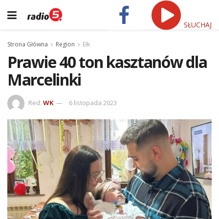
SŁUCHAJ
Strona Główna
Region
Ełk
Prawie 40 ton kasztanów dla
Marcelinki
Red.
WK
6 listopada 2023