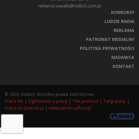
reklama.suwalki@radio5.com.pl
KONKURSY
LUDZIE RADIA
REKLAMA
PATRONAT MEDIALNY
POLITYKA PRYWATNOŚCI
NADAWCA
KONTAKT
© 2025 Radio5. Wszelkie prawa zastrzeżone.
Praca Ełk
|
Ogłoszenie o pracę
|
The protocol
|
Targi pracy
|
Praca na Gowork.pl
|
Kwiaciarnia Laflora.pl