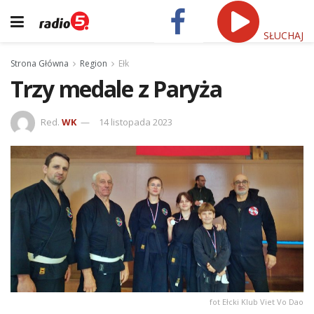
SŁUCHAJ
Strona Główna
Region
Ełk
Trzy medale z Paryża
Red.
WK
14 listopada 2023
fot Ełcki Klub Viet Vo Dao