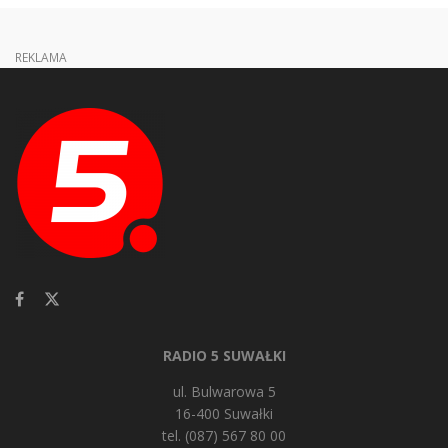
REKLAMA
RADIO 5 SUWAŁKI
ul. Bulwarowa 5
16-400 Suwałki
tel. (087) 567 80 00