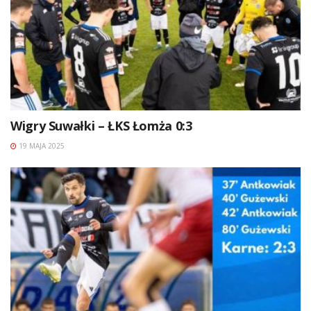
Wigry Suwałki – ŁKS Łomża 0:3
19 MAJA 2025