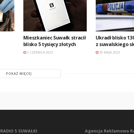
Mieszkaniec Suwałk stracił
Ukradł blisko 13
blisko 5 tysięcy złotych
z suwalskiego s
2 CZERWCA 2023
30 MAJA 2023
POKAŻ WIĘCEJ
RADIO 5 SUWAŁKI
Agencja Reklamowa Ra