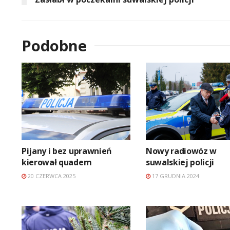
Podobne
Pijany i bez uprawnień
Nowy radiowóz w
kierował quadem
suwalskiej policji
20 CZERWCA 2025
17 GRUDNIA 2024