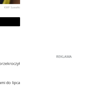
KMP Suwałki
REKLAMA
przekroczył
mi do lipca