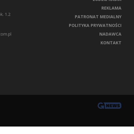
REKLAMA
k. 1.2
PATRONAT MEDIALNY
POLITYKA PRYWATNOŚCI
com.pl
NADAWCA
KONTAKT