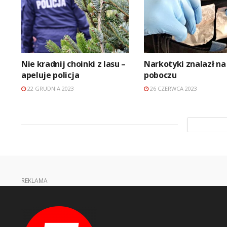
Nie kradnij choinki z lasu –
Narkotyki znalazł na
apeluje policja
poboczu
22 GRUDNIA 2023
26 CZERWCA 2023
REKLAMA