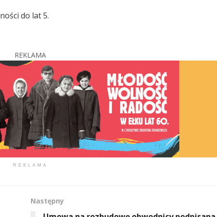
ości do lat 5.
REKLAMA
REKLAMA
Następny
Umowa na rozbudowę obwodnicy podpisana