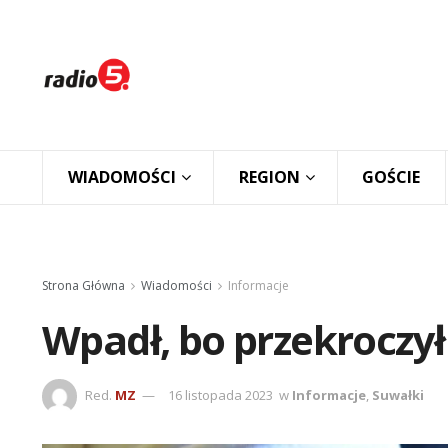
WIADOMOŚCI
REGION
GOŚCIE
Strona Główna
Wiadomości
Informacje
Wpadł, bo przekroczy
Red.
MZ
16 listopada 2023
w
Informacje
,
Suwałki