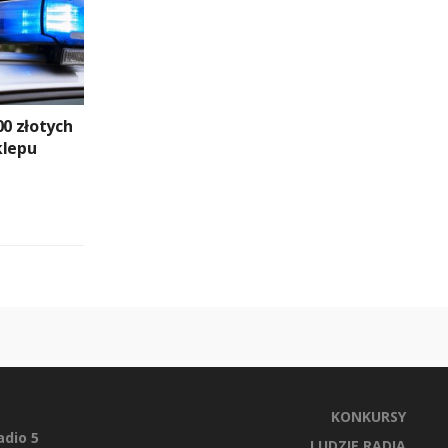
00 złotych
klepu
KONKURSY
dio 5
LUDZIE RADIA