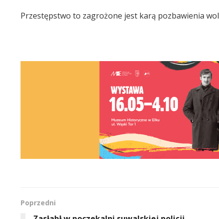
Przestępstwo to zagrożone jest karą pozbawienia woln
Poprzedni
Zasłabł w poczekalni suwalskiej policji