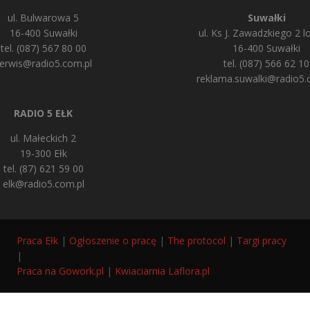
ul. Bulwarowa 5
Suwałki
16-400 Suwałki
ul. Ks J. Zawadzkiego 2 lo
tel. (087) 567 80 00
16-400 Suwałki
erwis@radio5.com.pl
tel. (087) 566 62 10
reklama.suwalki@radio5.
RADIO 5 EŁK
ul. Małeckich 2
19-300 Ełk
tel. (87) 621 59 00
elk@radio5.com.pl
Praca Ełk
|
Ogłoszenie o pracę
|
The protocol
|
Targi pracy
|
Praca na Gowork.pl
|
Kwiaciarnia Laflora.pl