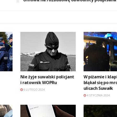
Nie żyje suwalski policjant
W piżamie i kla
i ratownik WOPRu
błąkał się po mr
ulicach Suwałk
6 LUTEGO 2024
4 STYCZNIA 2024