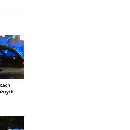
pkach
oźnych