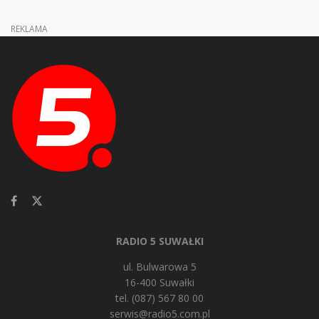
REKLAMA
RADIO 5 SUWAŁKI
ul. Bulwarowa 5
16-400 Suwałki
tel. (087) 567 80 00
serwis@radio5.com.pl