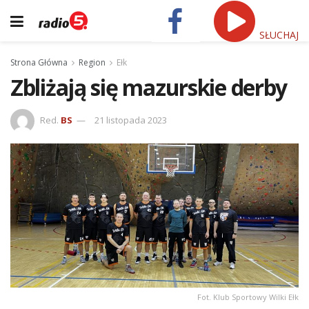
SŁUCHAJ
Strona Główna
Region
Ełk
Zbliżają się mazurskie derby
Red.
BS
21 listopada 2023
Fot. Klub Sportowy Wilki Ełk