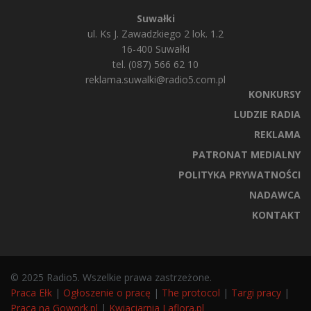
Suwałki
ul. Ks J. Zawadzkiego 2 lok. 1.2
16-400 Suwałki
tel. (087) 566 62 10
reklama.suwalki@radio5.com.pl
KONKURSY
LUDZIE RADIA
REKLAMA
PATRONAT MEDIALNY
POLITYKA PRYWATNOŚCI
NADAWCA
KONTAKT
© 2025 Radio5. Wszelkie prawa zastrzeżone.
Praca Ełk
|
Ogłoszenie o pracę
|
The protocol
|
Targi pracy
|
Praca na Gowork.pl
|
Kwiaciarnia Laflora.pl