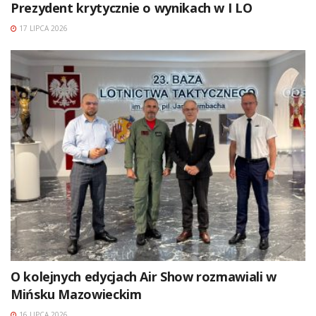
Prezydent krytycznie o wynikach w I LO
17 LIPCA 2026
O kolejnych edycjach Air Show rozmawiali w
Mińsku Mazowieckim
16 LIPCA 2026