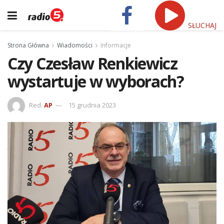
SŁUCHAJ
Strona Główna
Wiadomości
Informacje
Czy Czesław Renkiewicz
wystartuje w wyborach?
Red.
AP
15 grudnia 2023