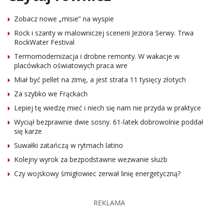
Zobacz nowe „misie” na wyspie
Rock i szanty w malowniczej scenerii Jeziora Serwy. Trwa
RockWater Festival
Termomodernizacja i drobne remonty. W wakacje w
placówkach oświatowych praca wre
Miał być pellet na zimę, a jest strata 11 tysięcy złotych
Za szybko we Frąckach
Lepiej tę wiedzę mieć i niech się nam nie przyda w praktyce
Wyciął bezprawnie dwie sosny. 61-latek dobrowolnie poddał
się karze
Suwałki zatańczą w rytmach latino
Kolejny wyrok za bezpodstawne wezwanie służb
Czy wojskowy śmigłowiec zerwał linię energetyczną?
REKLAMA