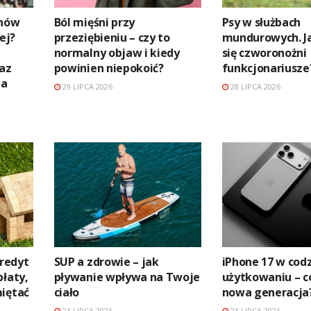
anów
Ból mięśni przy
Psy w służbach
ej?
przeziębieniu – czy to
mundurowych. Ja
normalny objaw i kiedy
się czworonożni
raz
powinien niepokoić?
funkcjonariusze
na
29 LIPCA 2026
28 LIPCA 2026
kredyt
SUP a zdrowie – jak
iPhone 17 w co
płaty,
pływanie wpływa na Twoje
użytkowaniu – c
miętać
ciało
nowa generacja
23 LIPCA 2026
23 LIPCA 2026