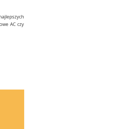
najlepszych
towe AC czy