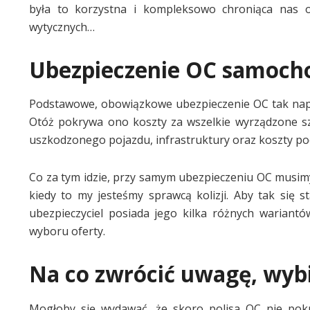
była to korzystna i kompleksowo chroniąca nas of
wytycznych…
Ubezpieczenie OC samocho
Podstawowe, obowiązkowe ubezpieczenie OC tak napra
Otóż pokrywa ono koszty za wszelkie wyrządzone szk
uszkodzonego pojazdu, infrastruktury oraz koszty 
Co za tym idzie, przy samym ubezpieczeniu OC musi
kiedy to my jesteśmy sprawcą kolizji. Aby tak się s
ubezpieczyciel posiada jego kilka różnych wariant
wyboru oferty.
Na co zwrócić uwagę, wybi
Mogłoby się wydawać, że skoro polisa OC nie pokr