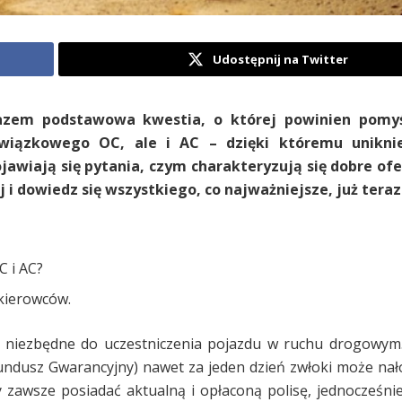
Udostępnij na Twitter
razem podstawowa kwestia, o której powinien pomy
bowiązkowego OC, ale i AC – dzięki któremu unikn
jawiają się pytania, czym charakteryzują się dobre ofe
 i dowiedz się wszystkiego, co najważniejsze, już teraz
C i AC?
 kierowców.
niezbędne do uczestniczenia pojazdu w ruchu drogowym.
ndusz Gwarancyjny) nawet za jeden dzień zwłoki może nał
y zawsze posiadać aktualną i opłaconą polisę, jednocześnie