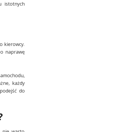
 istotnych
o kierowcy.
e o naprawę
 samochodu,
ażne, każdy
 podejść do
?
i nie warto