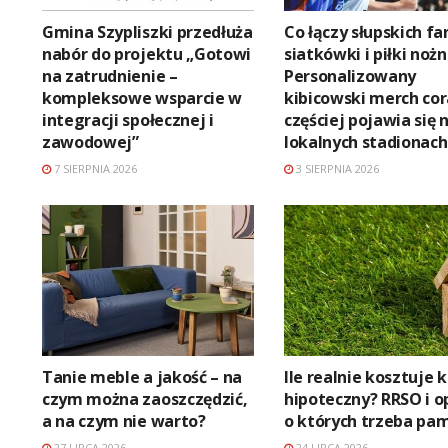
Gmina Szypliszki przedłuża
Co łączy słupskich f
nabór do projektu „Gotowi
siatkówki i piłki nożn
na zatrudnienie –
Personalizowany
kompleksowe wsparcie w
kibicowski merch co
integracji społecznej i
częściej pojawia się 
zawodowej”
lokalnych stadionach
7 SIERPNIA 2026
3 SIERPNIA 2026
Tanie meble a jakość – na
Ile realnie kosztuje 
czym można zaoszczędzić,
hipoteczny? RRSO i o
a na czym nie warto?
o których trzeba pa
27 LIPCA 2026
24 LIPCA 2026