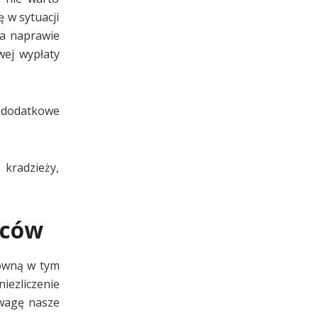
 w sytuacji
na naprawie
wej wypłaty
e dodatkowe
 kradzieży,
wców
zowną w tym
iezliczenie
uwagę nasze