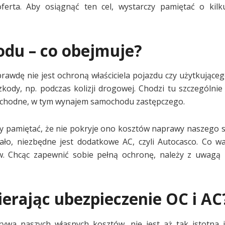
erta. Aby osiągnąć ten cel, wystarczy pamiętać o kilku
du – co obejmuje?
wdę nie jest ochroną właściciela pojazdu czy użytkująceg
ody, np. podczas kolizji drogowej. Chodzi tu szczególni
pochodne, w tym wynajem samochodu zastępczego.
my pamiętać, że nie pokryje ono kosztów naprawy naszego
tało, niezbędne jest dodatkowe AC, czyli Autocasco. Co w
ów. Chcąc zapewnić sobie pełną ochronę, należy z uwagą
erając ubezpieczenie OC i AC
ywa naszych własnych kosztów, nie jest aż tak istotna 