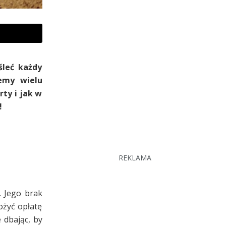
śleć każdy
iemy wielu
rty i jak w
!
REKLAMA
 Jego brak
ożyć opłatę
 dbając, by