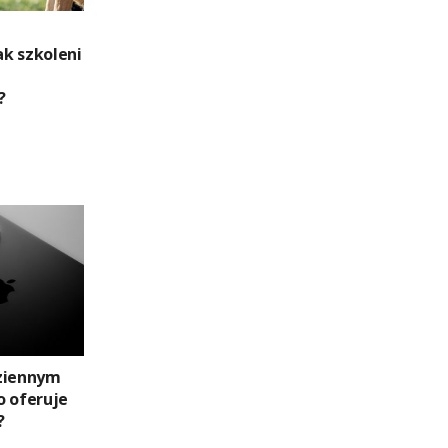
k szkoleni
?
dziennym
o oferuje
?