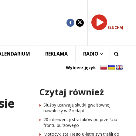
SŁUCHAJ
ALENDARIUM
REKLAMA
RADIO
Wybierz język
Czytaj również
sie
Służby usuwają skutki gwałtownej
nawałnicy w Gołdapi
20 interwencji strażaków po przejściu
frontu burzowego
Motocyklista i jego 6-letni syn trafili do