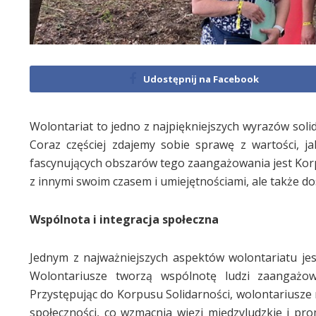
Udostępnij na Facebook
Wolontariat to jedno z najpiękniejszych wyrazów soli
Coraz częściej zdajemy sobie sprawę z wartości, j
fascynujących obszarów tego zaangażowania jest Korpus
z innymi swoim czasem i umiejętnościami, ale także do
Wspólnota i integracja społeczna
Jednym z najważniejszych aspektów wolontariatu jes
Wolontariusze tworzą wspólnotę ludzi zaangażow
Przystępując do Korpusu Solidarności, wolontariusze
społeczności, co wzmacnia więzi międzyludzkie i pro