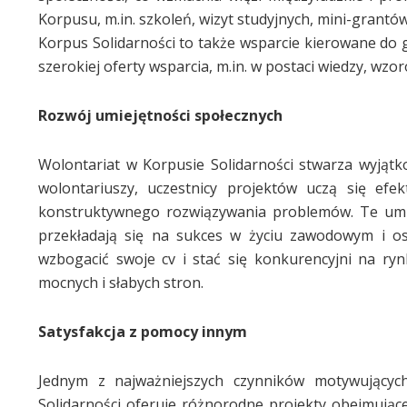
Korpusu, m.in. szkoleń, wizyt studyjnych, mini-grantów
Korpus Solidarności to także wsparcie kierowane do
szerokiej oferty wsparcia, m.in. w postaci wiedzy, wz
Rozwój umiejętności społecznych
Wolontariat w Korpusie Solidarności stwarza wyjątk
wolontariuszy, uczestnicy projektów uczą się efe
konstruktywnego rozwiązywania problemów. Te umiej
przekładają się na sukces w życiu zawodowym i os
wzbogacić swoje cv i stać się konkurencyjni na ry
mocnych i słabych stron.
Satysfakcja z pomocy innym
Jednym z najważniejszych czynników motywujących
Solidarności oferuje różnorodne projekty obejmując