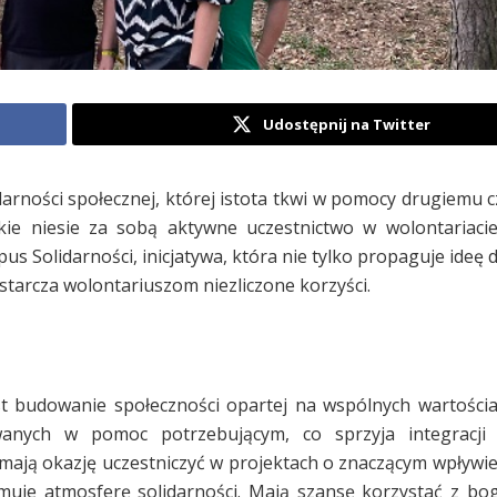
Udostępnij na Twitter
darności społecznej, której istota tkwi w pomocy drugiemu c
akie niesie za sobą aktywne uczestnictwo w wolontariaci
 Solidarności, inicjatywa, która nie tylko propaguje ideę d
starcza wolontariuszom niezliczone korzyści.
t budowanie społeczności opartej na wspólnych wartościac
anych w pomoc potrzebującym, co sprzyja integracji s
 mają okazję uczestniczyć w projektach o znaczącym wpływie
muje atmosferę solidarności. Mają szansę korzystać z bog