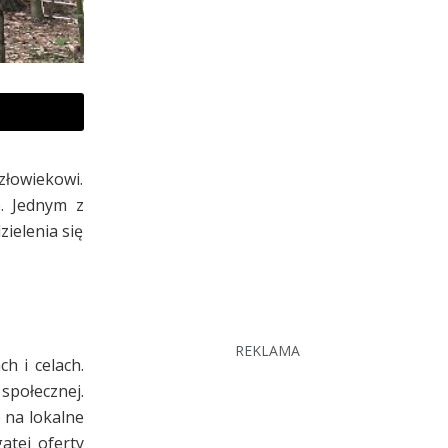
złowiekowi.
e. Jednym z
zielenia się
REKLAMA
h i celach.
połecznej.
 na lokalne
atej oferty