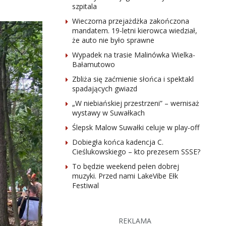
szpitala
Wieczorna przejażdżka zakończona
mandatem. 19-letni kierowca wiedział,
że auto nie było sprawne
Wypadek na trasie Malinówka Wielka-
Bałamutowo
Zbliża się zaćmienie słońca i spektakl
spadających gwiazd
„W niebiańskiej przestrzeni” – wernisaż
wystawy w Suwałkach
Ślepsk Malow Suwałki celuje w play-off
Dobiegła końca kadencja C.
Cieślukowskiego – kto prezesem SSSE?
To będzie weekend pełen dobrej
muzyki. Przed nami LakeVibe Ełk
Festiwal
REKLAMA