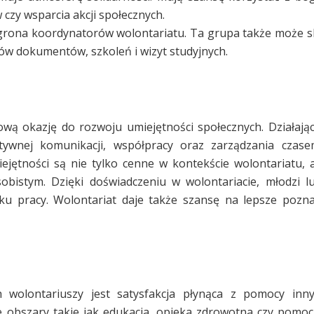
 czy wsparcia akcji społecznych.
 grona koordynatorów wolontariatu. Ta grupa także może s
orów dokumentów, szkoleń i wizyt studyjnych.
ową okazję do rozwoju umiejętności społecznych. Działają
ktywnej komunikacji, współpracy oraz zarządzania czase
ętności są nie tylko cenne w kontekście wolontariatu, 
obistym. Dzięki doświadczeniu w wolontariacie, młodzi 
nku pracy. Wolontariat daje także szansę na lepsze pozn
 wolontariuszy jest satysfakcja płynąca z pomocy inn
e obszary takie jak edukacja, opieka zdrowotna czy pomoc