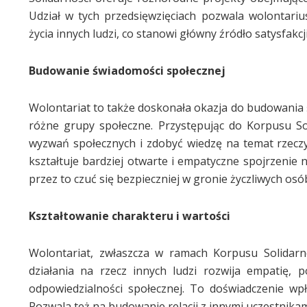
Udział w tych przedsięwzięciach pozwala wolontar
życia innych ludzi, co stanowi główny źródło satysfakc
Budowanie świadomości społecznej
Wolontariat to także doskonała okazja do budowania 
różne grupy społeczne. Przystępując do Korpusu So
wyzwań społecznych i zdobyć wiedzę na temat rzeczyw
kształtuje bardziej otwarte i empatyczne spojrzenie
przez to czuć się bezpieczniej w gronie życzliwych osó
Kształtowanie charakteru i wartości
Wolontariat, zwłaszcza w ramach Korpusu Solidarno
działania na rzecz innych ludzi rozwija empatię,
odpowiedzialności społecznej. To doświadczenie wp
Pozwala też na budowanie relacji z innymi uczestnikam