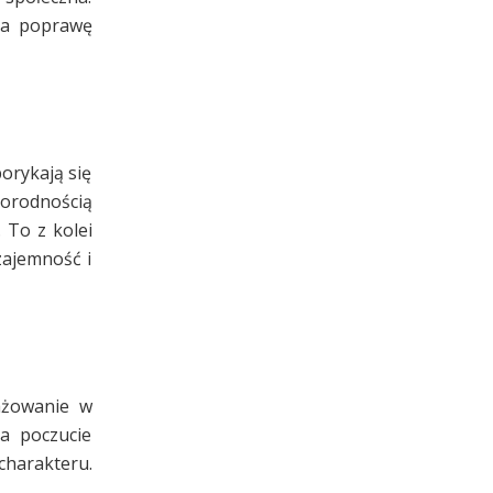
na poprawę
orykają się
norodnością
 To z kolei
zajemność i
gażowanie w
ia poczucie
charakteru.