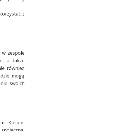
korzystać z
c w zespole
m, a także
ale również
ludzie mogą
anie swoich
ym. Korpus
 społeczna.