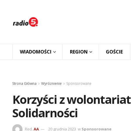
WIADOMOŚCI
REGION
GOŚCIE
Strona Główna
Wyróżnienie
Sponsorowane
Korzyści z wolontariat
Solidarności
Red.
AA
20 grudnia 2023
w
Sponsorowane