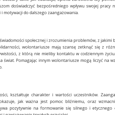
iuszom doświadczyć bezpośredniego wpływu swojej pracy 
ji i motywacji do dalszego zaangażowania.
świadomości społecznej i zrozumienia problemów, z jakimi b
lidarności, wolontariusze mają szansę zetknąć się z róż
istości, z którą nie mieliby kontaktu w codziennym życiu.
 na świat. Pomagając innym wolontariusze mogą liczyć na w
b.
ści, kształtuje charakter i wartości uczestników. Zaan
 pokazuje, jak ważna jest pomoc bliźniemu, oraz wzmacn
ływa pozytywnie na formowanie się silnego i etycznego 
i i nawiązywanie trwałych przyjaźni.