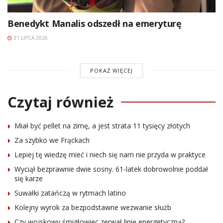
Benedykt Manalis odszedł na emeryturę
31 LIPCA 2026
POKAŻ WIĘCEJ
Czytaj również
Miał być pellet na zimę, a jest strata 11 tysięcy złotych
Za szybko we Frąckach
Lepiej tę wiedzę mieć i niech się nam nie przyda w praktyce
Wyciął bezprawnie dwie sosny. 61-latek dobrowolnie poddał
się karze
Suwałki zatańczą w rytmach latino
Kolejny wyrok za bezpodstawne wezwanie służb
Czy wojskowy śmigłowiec zerwał linię energetyczną?