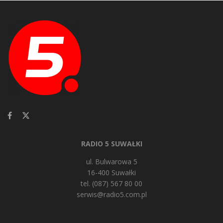
RADIO 5 SUWAŁKI
ul. Bulwarowa 5
16-400 Suwałki
tel. (087) 567 80 00
serwis@radio5.com.pl