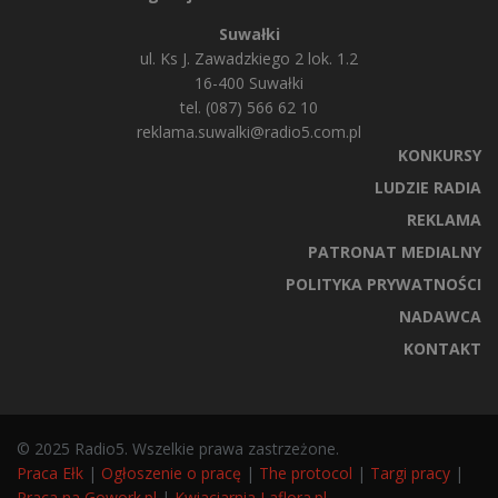
Suwałki
ul. Ks J. Zawadzkiego 2 lok. 1.2
16-400 Suwałki
tel. (087) 566 62 10
reklama.suwalki@radio5.com.pl
KONKURSY
LUDZIE RADIA
REKLAMA
PATRONAT MEDIALNY
POLITYKA PRYWATNOŚCI
NADAWCA
KONTAKT
© 2025 Radio5. Wszelkie prawa zastrzeżone.
Praca Ełk
|
Ogłoszenie o pracę
|
The protocol
|
Targi pracy
|
Praca na Gowork.pl
|
Kwiaciarnia Laflora.pl