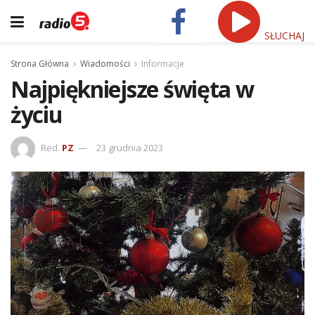
SŁUCHAJ
Strona Główna
Wiadomości
Informacje
Najpiękniejsze święta w
życiu
Red.
PZ
23 grudnia 2023