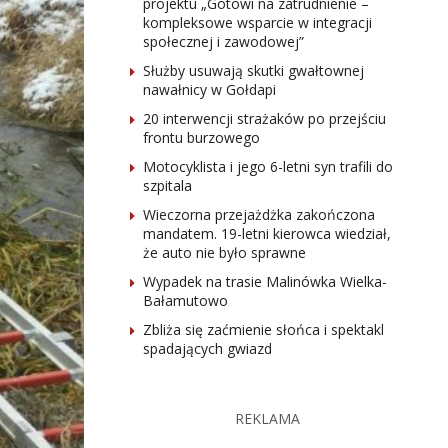
projektu „Gotowi na zatrudnienie –
kompleksowe wsparcie w integracji
społecznej i zawodowej”
Służby usuwają skutki gwałtownej
nawałnicy w Gołdapi
20 interwencji strażaków po przejściu
frontu burzowego
Motocyklista i jego 6-letni syn trafili do
szpitala
Wieczorna przejażdżka zakończona
mandatem. 19-letni kierowca wiedział,
że auto nie było sprawne
Wypadek na trasie Malinówka Wielka-
Bałamutowo
Zbliża się zaćmienie słońca i spektakl
spadających gwiazd
REKLAMA