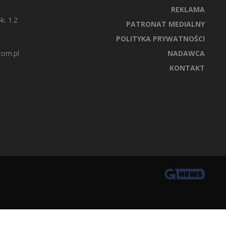
REKLAMA
k. 1.2
PATRONAT MEDIALNY
POLITYKA PRYWATNOŚCI
com.pl
NADAWCA
KONTAKT