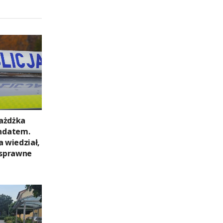
ażdżka
ndatem.
a wiedział,
 sprawne