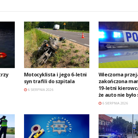
trzy
Motocyklista i jego 6-letni
Wieczorna przej
syn trafili do szpitala
zakończona ma
19-letni kierowc
6 SIERPNIA 2026
że auto nie było
6 SIERPNIA 2026