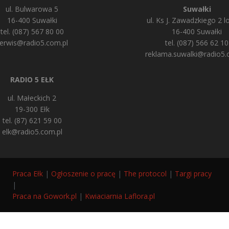
ul. Bulwarowa 5
Suwałki
16-400 Suwałki
ul. Ks J. Zawadzkiego 2 lo
tel. (087) 567 80 00
16-400 Suwałki
erwis@radio5.com.pl
tel. (087) 566 62 10
reklama.suwalki@radio5.
RADIO 5 EŁK
ul. Małeckich 2
19-300 Ełk
tel. (87) 621 59 00
elk@radio5.com.pl
Praca Ełk
|
Ogłoszenie o pracę
|
The protocol
|
Targi pracy
|
Praca na Gowork.pl
|
Kwiaciarnia Laflora.pl