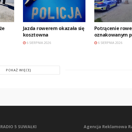
 że
Jazda rowerem okazała się
Potrącenie rowe
kosztowna
oznakowanym pr
6 SIERPNIA 2026
6 SIERPNIA 2026
POKAŻ WIĘCEJ
RADIO 5 SUWAŁKI
Agencja Reklamowa Ra