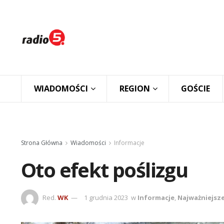
WIADOMOŚCI
REGION
GOŚCIE
Strona Główna
Wiadomości
Informacje
Oto efekt poślizgu
Red.
WK
1 grudnia 2023
w
Informacje
,
Najważniejsz