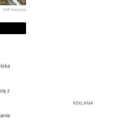
KWP Białystok
elska
się z
REKLAMA
wanie