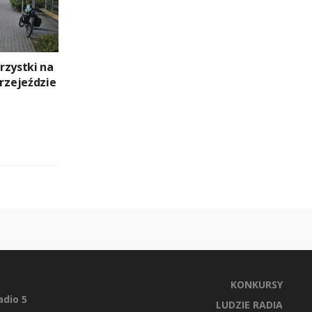
rzystki na
zejeździe
KONKURSY
dio 5
LUDZIE RADIA