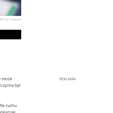
. KPP w Grajewie
że może
REKLAMA
żczyzna był
fie ruchu
wskazuje