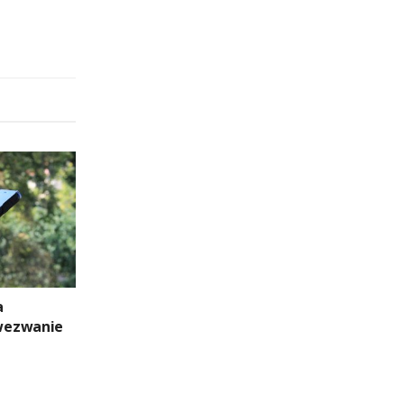
a
wezwanie