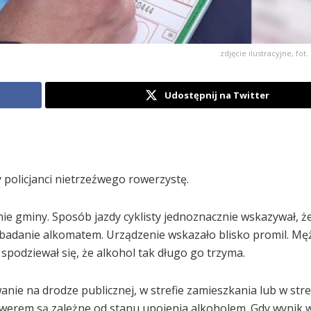
zdjęcie ilustracyjne, fot
Udostępnij na Twitter
 policjanci nietrzeźwego rowerzystę.
nie gminy. Sposób jazdy cyklisty jednoznacznie wskazywał, 
 badanie alkomatem. Urządzenie wskazało blisko promil. Mę
podziewał się, że alkohol tak długo go trzyma.
anie na drodze publicznej, w strefie zamieszkania lub w stre
rowerem są zależne od stanu upojenia alkoholem. Gdy wynik 