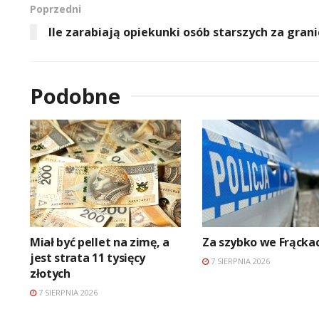
Poprzedni
Ile zarabiają opiekunki osób starszych za grani
Podobne
Miał być pellet na zimę, a
Za szybko we Frącka
jest strata 11 tysięcy
7 SIERPNIA 2026
złotych
7 SIERPNIA 2026