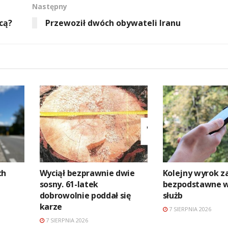
Następny
cą?
Przewoził dwóch obywateli Iranu
ch
Wyciął bezprawnie dwie
Kolejny wyrok z
sosny. 61-latek
bezpodstawne 
dobrowolnie poddał się
służb
karze
7 SIERPNIA 2026
7 SIERPNIA 2026