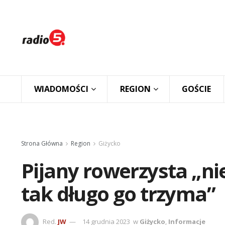
WIADOMOŚCI
REGION
GOŚCIE
Strona Główna
Region
Giżycko
Pijany rowerzysta „nie
tak długo go trzyma”
Red.
JW
14 grudnia 2023
w
Giżycko
,
Informacje