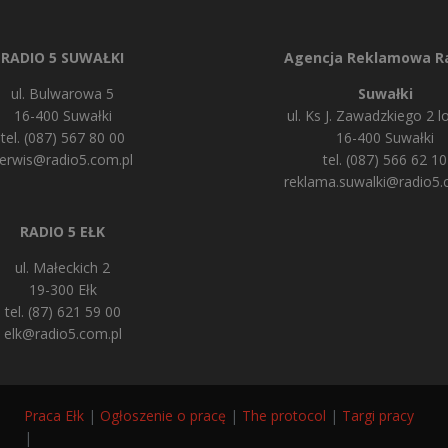
RADIO 5 SUWAŁKI
Agencja Reklamowa Ra
ul. Bulwarowa 5
Suwałki
16-400 Suwałki
ul. Ks J. Zawadzkiego 2 lo
tel. (087) 567 80 00
16-400 Suwałki
erwis@radio5.com.pl
tel. (087) 566 62 10
reklama.suwalki@radio5.
RADIO 5 EŁK
ul. Małeckich 2
19-300 Ełk
tel. (87) 621 59 00
elk@radio5.com.pl
Praca Ełk
|
Ogłoszenie o pracę
|
The protocol
|
Targi pracy
|