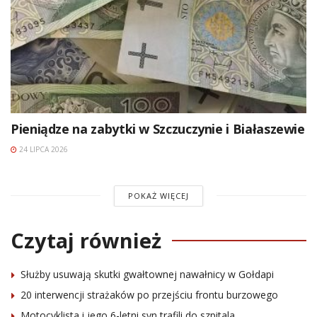
Pieniądze na zabytki w Szczuczynie i Białaszewie
24 LIPCA 2026
POKAŻ WIĘCEJ
Czytaj również
Służby usuwają skutki gwałtownej nawałnicy w Gołdapi
20 interwencji strażaków po przejściu frontu burzowego
Motocyklista i jego 6-letni syn trafili do szpitala