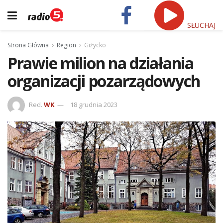
SŁUCHAJ
Strona Główna
Region
Giżycko
Prawie milion na działania
organizacji pozarządowych
Red.
WK
18 grudnia 2023