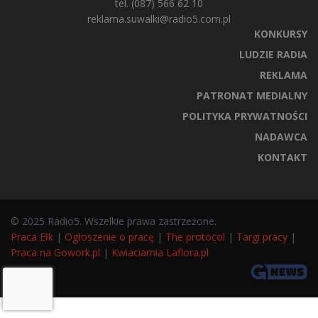
tel. (087) 566 62 10
reklama.suwalki@radio5.com.pl
KONKURSY
LUDZIE RADIA
REKLAMA
PATRONAT MEDIALNY
POLITYKA PRYWATNOŚCI
NADAWCA
KONTAKT
© 2025 Radio5. Wszelkie prawa zastrzeżone.
Praca Ełk
|
Ogłoszenie o pracę
|
The protocol
|
Targi pracy
|
Praca na Gowork.pl
|
Kwiaciarnia Laflora.pl