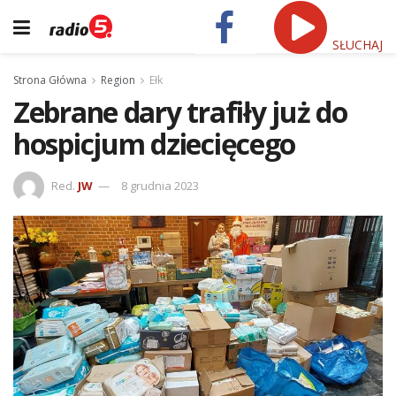
SŁUCHAJ
Strona Główna
Region
Ełk
Zebrane dary trafiły już do
hospicjum dziecięcego
Red.
JW
8 grudnia 2023