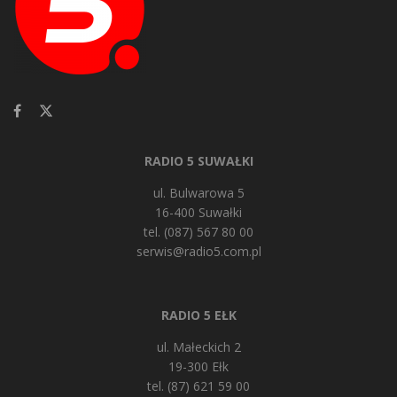
RADIO 5 SUWAŁKI
ul. Bulwarowa 5
16-400 Suwałki
tel. (087) 567 80 00
serwis@radio5.com.pl
RADIO 5 EŁK
ul. Małeckich 2
19-300 Ełk
tel. (87) 621 59 00