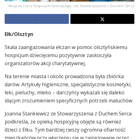
Akcja na rzecz hospicjum dziecięcego, zdj. Stowarzyszenie z Duchem Serca
Ełk/Olsztyn
Skala zaangażowania ełczan w pomoc olsztyńskiemu
hospicjum dziecięcemu pozytywnie zaskoczyła
organizatorów akcji charytatywnej.
Na terenie miasta i okolic prowadzona była zbiórka
darów. Artykuły higieniczne, specjalistyczne kosmetyki,
leki, pieluchy, mleko – darczyńcy wykazali się daleko
idącym zrozumieniem specyficznych potrzeb maluchów.
Joanna Stankiewicz ze Stowarzyszenia z Duchem Serca
podkreśla, że opieką hospicyjną objęte są również
dzieci z Ełku. Tym bardziej cieszy ogromna ofiarność
mieszkańców przy włączeniu się w zainicjowane przez