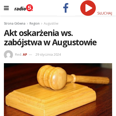
SŁUCHAJ
Strona Główna
Region
Augustów
Akt oskarżenia ws.
zabójstwa w Augustowie
Red.
AP
29 stycznia 2024