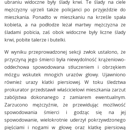
ubraniu widoczne były ślady krwi. Te ślady na ciele
mężczyzny ujrzeli także policjanci po przyjeździe do
mieszkania. Ponadto w mieszkaniu na krześle spała
kobieta, a na podłodze leżał martwy mężczyzna ze
śladami pobicia, zaś obok widoczne były liczne ślady
krwi, pobite talerze i butelki.
W wyniku przeprowadzonej sekcji zwłok ustalono, że
przyczyną jego śmierci była niewydolność krążeniowo-
oddechowa spowodowana stłuczeniem i obrzękiem
mózgu wskutek mnogich urazów głowy. Ujawniono
również urazy klatki piersiowej. W toku śledztwa
prokurator przedstawił właścicielowi mieszkania zarzut
zabójstwa dokonanego z zamiarem ewentualnym.
Zarzucono mężczyźnie, że przewidując możliwość
spowodowania śmierci i godząc się na jej
spowodowanie, wielokrotnie uderzył pokrzywdzonego
pięściami i nogami w głowę oraz klatkę piersiową