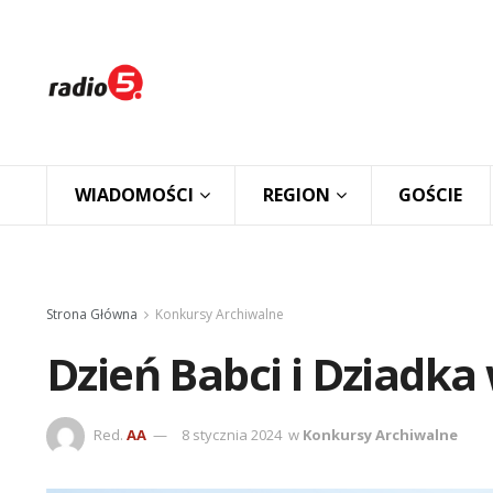
WIADOMOŚCI
REGION
GOŚCIE
Strona Główna
Konkursy Archiwalne
Dzień Babci i Dziadka
Red.
AA
8 stycznia 2024
w
Konkursy Archiwalne