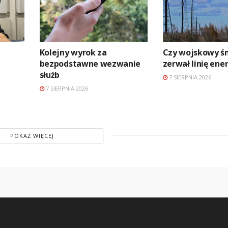
Kolejny wyrok za
Czy wojskowy ś
bezpodstawne wezwanie
zerwał linię en
służb
7 SIERPNIA 2026
7 SIERPNIA 2026
POKAŻ WIĘCEJ