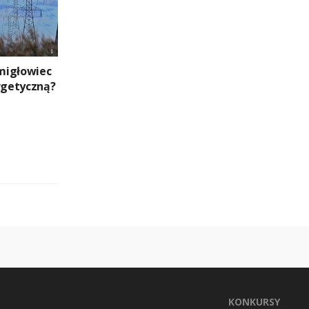
migłowiec
ergetyczną?
KONKURSY