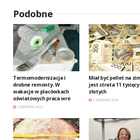
Podobne
Termomodernizacja i
Miał być pellet na zi
drobne remonty. W
jest strata 11 tysięcy
wakacje w placówkach
złotych
oświatowych praca wre
7 SIERPNIA 2026
7 SIERPNIA 2026