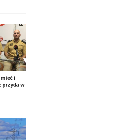
 mieć i
e przyda w