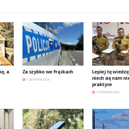
mę, a
Za szybko we Frąckach
Lepiej tę wiedzę
niech się nam ni
7 SIERPNIA 2026
praktyce
7 SIERPNIA 2026