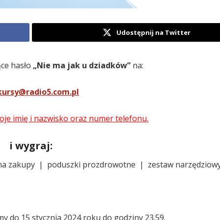
Udostępnij na Twitter
ące hasło
„Nie ma jak u dziadków”
na:
kursy@radio5.com.pl
je imię i nazwisko oraz numer telefonu.
i wygraj:
na zakupy | poduszki prozdrowotne | zestaw narzędziowy
y do 15 stycznia 2024 roku do godziny 23.59.