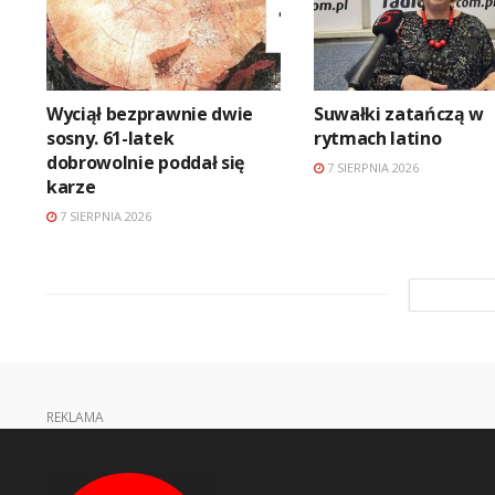
Wyciął bezprawnie dwie
Suwałki zatańczą w
sosny. 61-latek
rytmach latino
dobrowolnie poddał się
7 SIERPNIA 2026
karze
7 SIERPNIA 2026
REKLAMA