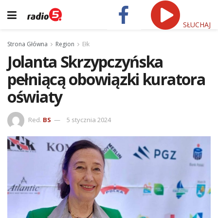
SŁUCHAJ
Strona Główna
Region
Ełk
Jolanta Skrzypczyńska
pełniącą obowiązki kuratora
oświaty
Red.
BS
5 stycznia 2024