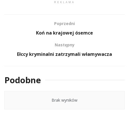
REKLAMA
Poprzedni
Koń na krajowej ósemce
Następny
Ełccy kryminalni zatrzymali włamywacza
Podobne
Brak wyników