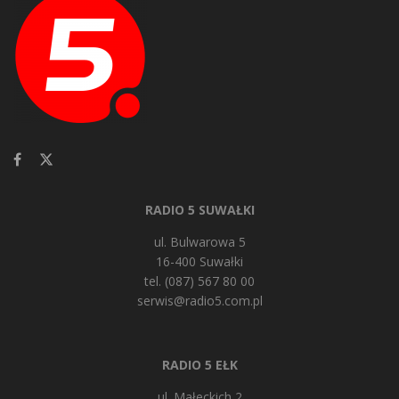
RADIO 5 SUWAŁKI
ul. Bulwarowa 5
16-400 Suwałki
tel. (087) 567 80 00
serwis@radio5.com.pl
RADIO 5 EŁK
ul. Małeckich 2