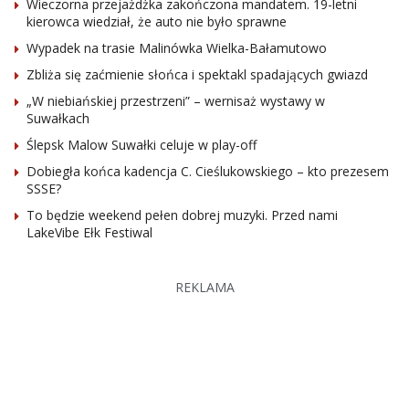
Wieczorna przejażdżka zakończona mandatem. 19-letni
kierowca wiedział, że auto nie było sprawne
Wypadek na trasie Malinówka Wielka-Bałamutowo
Zbliża się zaćmienie słońca i spektakl spadających gwiazd
„W niebiańskiej przestrzeni” – wernisaż wystawy w
Suwałkach
Ślepsk Malow Suwałki celuje w play-off
Dobiegła końca kadencja C. Cieślukowskiego – kto prezesem
SSSE?
To będzie weekend pełen dobrej muzyki. Przed nami
LakeVibe Ełk Festiwal
REKLAMA