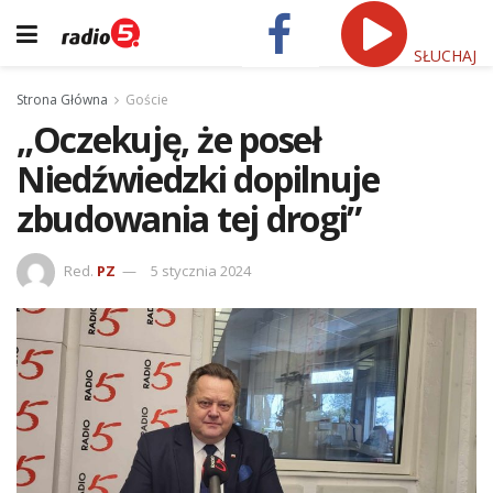
SŁUCHAJ
Strona Główna
Goście
„Oczekuję, że poseł
Niedźwiedzki dopilnuje
zbudowania tej drogi”
Red.
PZ
5 stycznia 2024