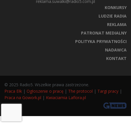
reklama.suwalki@radio5.com.pl
KONKURSY
LUDZIE RADIA
REKLAMA
PATRONAT MEDIALNY
POLITYKA PRYWATNOŚCI
NADAWCA
KONTAKT
© 2025 Radio5. Wszelkie prawa zastrzeżone.
Praca Ełk
|
Ogłoszenie o pracę
|
The protocol
|
Targi pracy
|
Praca na Gowork.pl
|
Kwiaciarnia Laflora.pl