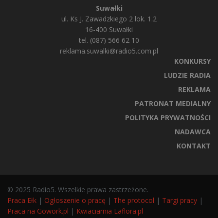
Suwałki
ul. Ks J. Zawadzkiego 2 lok. 1.2
16-400 Suwałki
tel. (087) 566 62 10
reklama.suwalki@radio5.com.pl
KONKURSY
LUDZIE RADIA
REKLAMA
PATRONAT MEDIALNY
POLITYKA PRYWATNOŚCI
NADAWCA
KONTAKT
© 2025 Radio5. Wszelkie prawa zastrzeżone.
Praca Ełk
|
Ogłoszenie o pracę
|
The protocol
|
Targi pracy
|
Praca na Gowork.pl
|
Kwiaciarnia Laflora.pl