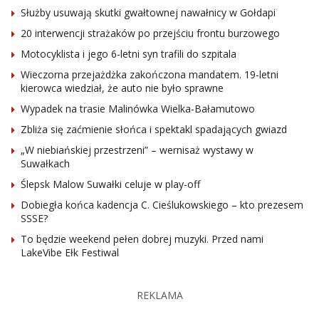
Służby usuwają skutki gwałtownej nawałnicy w Gołdapi
20 interwencji strażaków po przejściu frontu burzowego
Motocyklista i jego 6-letni syn trafili do szpitala
Wieczorna przejażdżka zakończona mandatem. 19-letni
kierowca wiedział, że auto nie było sprawne
Wypadek na trasie Malinówka Wielka-Bałamutowo
Zbliża się zaćmienie słońca i spektakl spadających gwiazd
„W niebiańskiej przestrzeni” – wernisaż wystawy w
Suwałkach
Ślepsk Malow Suwałki celuje w play-off
Dobiegła końca kadencja C. Cieślukowskiego – kto prezesem
SSSE?
To będzie weekend pełen dobrej muzyki. Przed nami
LakeVibe Ełk Festiwal
REKLAMA