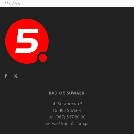
REKLAMA
RADIO 5 SUWAŁKI
ul. Bulwarowa 5
16-400 Suwałki
tel. (087) 567 80 00
serwis@radio5.com.pl