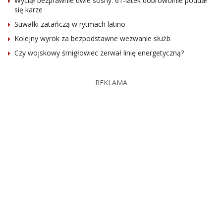
Wyciął bezprawnie dwie sosny. 61-latek dobrowolnie poddał
się karze
Suwałki zatańczą w rytmach latino
Kolejny wyrok za bezpodstawne wezwanie służb
Czy wojskowy śmigłowiec zerwał linię energetyczną?
REKLAMA