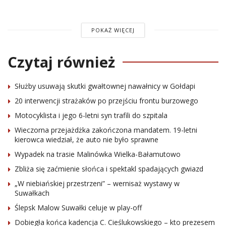
POKAŻ WIĘCEJ
Czytaj również
Służby usuwają skutki gwałtownej nawałnicy w Gołdapi
20 interwencji strażaków po przejściu frontu burzowego
Motocyklista i jego 6-letni syn trafili do szpitala
Wieczorna przejażdżka zakończona mandatem. 19-letni
kierowca wiedział, że auto nie było sprawne
Wypadek na trasie Malinówka Wielka-Bałamutowo
Zbliża się zaćmienie słońca i spektakl spadających gwiazd
„W niebiańskiej przestrzeni” – wernisaż wystawy w
Suwałkach
Ślepsk Malow Suwałki celuje w play-off
Dobiegła końca kadencja C. Cieślukowskiego – kto prezesem