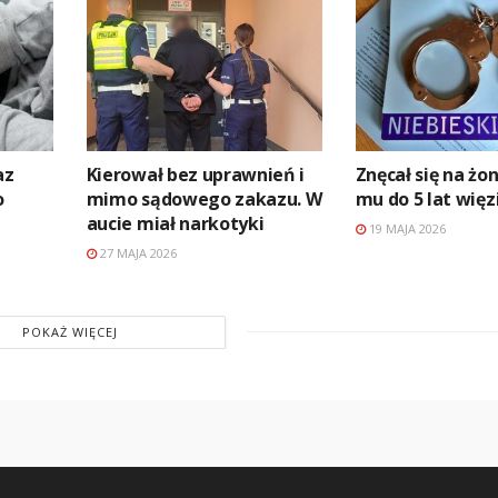
az
Kierował bez uprawnień i
Znęcał się na żon
o
mimo sądowego zakazu. W
mu do 5 lat więz
aucie miał narkotyki
19 MAJA 2026
27 MAJA 2026
POKAŻ WIĘCEJ