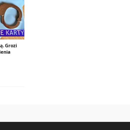
ą. Grozi
ienia