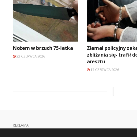
Nożem w brzuch 75-latka
Złamał policyjny zak
zbliżania się- trafił d
22 CZERWCA 2026
aresztu
17 CZERWCA 2026
REKLAMA