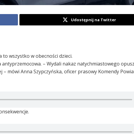
Udostępnij na Twitter
 to wszystko w obecności dzieci.
tawa antyprzemocowa. – Wydali nakaz natychmiastowego opus
ej – mówi Anna Szypczyńska, oficer prasowy Komendy Powia
konsekwencje.