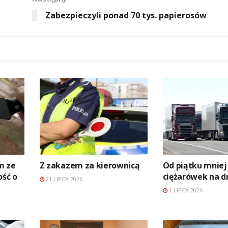
Zabezpieczyli ponad 70 tys. papierosów
m ze
Z zakazem za kierownicą
Od piątku mniej
ość o
ciężarówek na d
21 LIPCA 2026
1 LIPCA 2026