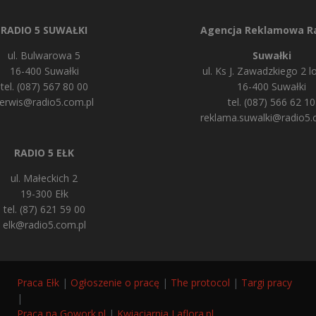
RADIO 5 SUWAŁKI
Agencja Reklamowa Ra
ul. Bulwarowa 5
Suwałki
16-400 Suwałki
ul. Ks J. Zawadzkiego 2 lo
tel. (087) 567 80 00
16-400 Suwałki
erwis@radio5.com.pl
tel. (087) 566 62 10
reklama.suwalki@radio5.
RADIO 5 EŁK
ul. Małeckich 2
19-300 Ełk
tel. (87) 621 59 00
elk@radio5.com.pl
Praca Ełk
|
Ogłoszenie o pracę
|
The protocol
|
Targi pracy
|
Praca na Gowork.pl
|
Kwiaciarnia Laflora.pl