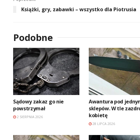
Książki, gry, zabawki – wszystko dla Piotrusia
Podobne
Sądowy zakaz go nie
Awantura pod jedny
powstrzymał
sklepów. W tle zazdr
kobietę
2 SIERPNIA 2026
28 LIPCA 2026