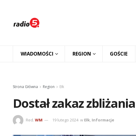
WIADOMOŚCI
REGION
GOŚCIE
Strona Główna
Region
Ełk
Dostał zakaz zbliżania
Red.
WM
19 lutego 2024
w
Ełk
,
Informacje