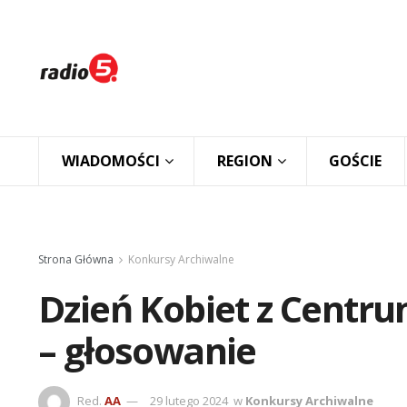
WIADOMOŚCI
REGION
GOŚCIE
Strona Główna
Konkursy Archiwalne
Dzień Kobiet z Cent
– głosowanie
Red.
AA
29 lutego 2024
w
Konkursy Archiwalne