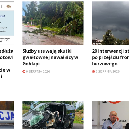
edłuża
Służby usuwają skutki
20 interwencji 
Gotowi
gwałtownej nawałnicy w
po przejściu fro
Gołdapi
burzowego
ie w
6 SIERPNIA 2026
6 SIERPNIA 2026
 i