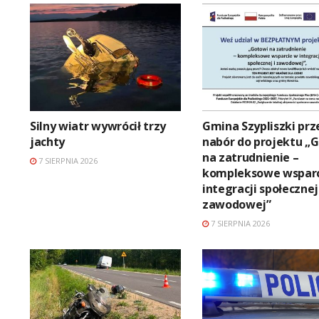
Silny wiatr wywrócił trzy
Gmina Szypliszki prz
jachty
nabór do projektu „
na zatrudnienie –
7 SIERPNIA 2026
kompleksowe wsparc
integracji społecznej
zawodowej”
7 SIERPNIA 2026