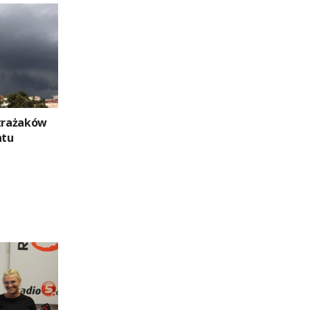
strażaków
ntu