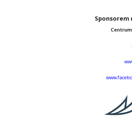
Sponsorem n
Centrum
www
www.faceb