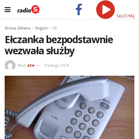
SŁUCHAJ
Strona Główna
Region
Ełk
Ełczanka bezpodstawnie
wezwała służby
Red.
ate
8 lutego 2024