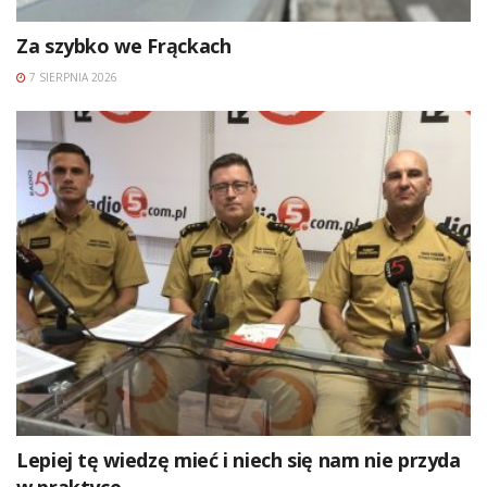
Za szybko we Frąckach
7 SIERPNIA 2026
Lepiej tę wiedzę mieć i niech się nam nie przyda
w praktyce