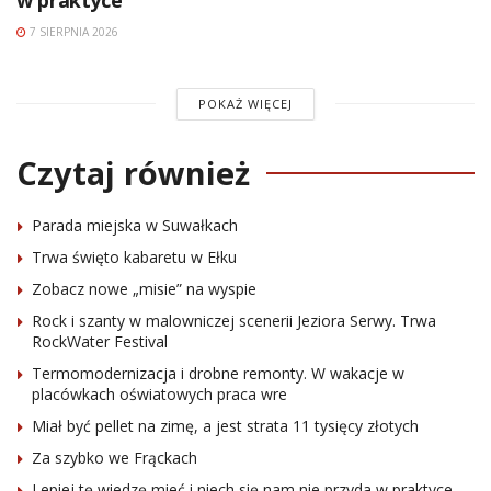
7 SIERPNIA 2026
POKAŻ WIĘCEJ
Czytaj również
Parada miejska w Suwałkach
Trwa święto kabaretu w Ełku
Zobacz nowe „misie” na wyspie
Rock i szanty w malowniczej scenerii Jeziora Serwy. Trwa
RockWater Festival
Termomodernizacja i drobne remonty. W wakacje w
placówkach oświatowych praca wre
Miał być pellet na zimę, a jest strata 11 tysięcy złotych
Za szybko we Frąckach
Lepiej tę wiedzę mieć i niech się nam nie przyda w praktyce