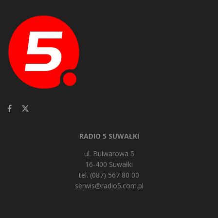
RADIO 5 SUWAŁKI
ul. Bulwarowa 5
16-400 Suwałki
tel. (087) 567 80 00
serwis@radio5.com.pl